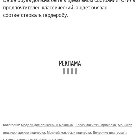
предпочтителен классический, а цвет обязан
соответствовать гардеробу.
Категории:
Модели для причесок и макияжа
,
Образ макияж и прическа
,
Маникюр
педикюр макияж прическа
,
Модный макияж и прическа
,
Вечерние прически и
макияж
,
Стильные прически и макияж