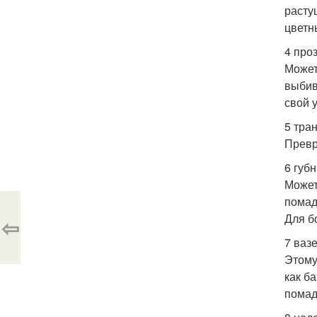
расту
цветн
4 про
Может
выбив
свой 
5 тра
Превр
6 губ
Может
помад
Для б
⇦
7 ваз
Этому
как б
помад