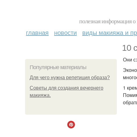
полезная информация о 
главная
новости
виды макияжа и пр
10 
Они с
Популярные материалы
Эконо
много
Для чего нужна репетиция образа?
1 кре
Советы для создания вечернего
Помим
макияжа.
обрат