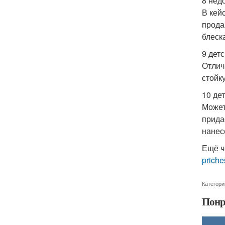
8 нед
В кей
прода
блеск
9 дет
Отлич
стойк
10 де
Может
прида
нанес
Ещё ч
priche
Категори
Понр