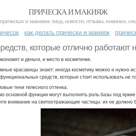
ПРИЧЕСКА И МАКИЯЖ
прическах и макияже лица, новости, отзывы, новинки, сек
ичесок
как делать прически и макияж
причес
средств, которые отлично работают 
экономят и деньги, и место в косметичке.
мные красавицы знают: иногда косметику можно и нужно ис
функциональных средств, которые стоит использовать не то
мовые тени телесного оттенка.
о основной функции могут выполнять роль базы под яркие т
ите внимание на светоотражающие частицы: их не должно 