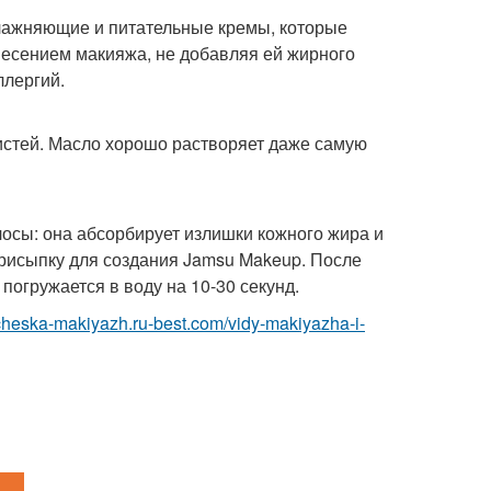
влажняющие и питательные кремы, которые
несением макияжа, не добавляя ей жирного
ллергий.
истей. Масло хорошо растворяет даже самую
лосы: она абсорбирует излишки кожного жира и
присыпку для создания Jamsu Makeup. После
погружается в воду на 10-30 секунд.
richeska-makiyazh.ru-best.com/vidy-makiyazha-i-