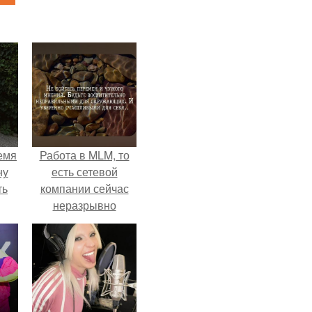
емя
Работа в MLM, то
ну
есть сетевой
ть
компании сейчас
неразрывно
связана с создание
своего контента,
своей страницы в
соц сетях.