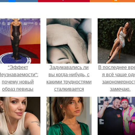
"Эффект
Задумавались ли
В последнее вр
еузнаваемости":
вы когда-нибудь, с
я всё чаще од
почему новый
какими трудностями
закономернос
образ певицы
сталкивается
замечаю.
вызвал споры о
женщина?
гранях
возможного?