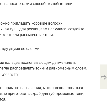
ое, наносите таким способом любые тени:
можно пригладить короткие волоски,
чная тушь для ресниц вам наскучила, создайте
игмент или рассыпчатые тени.
ежду двумя ее слоями.
ками пальцев похлопывающим движениями:
е легче распределить тонким равномерным слоем.
ющую пудру.
⇨
го прямого назначения, может использоваться
ожно приготовить скраб для губ, кремовые тени,
тся.