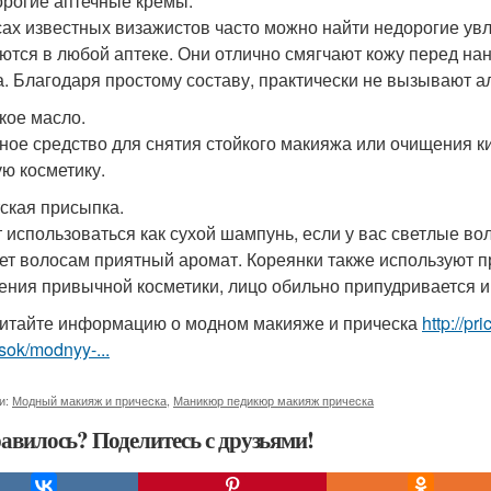
орогие аптечные кремы.
сах известных визажистов часто можно найти недорогие у
ются в любой аптеке. Они отлично смягчают кожу перед на
а. Благодаря простому составу, практически не вызывают а
ское масло.
ное средство для снятия стойкого макияжа или очищения к
ую косметику.
тская присыпка.
 использоваться как сухой шампунь, если у вас светлые во
ет волосам приятный аромат. Кореянки также используют 
ения привычной косметики, лицо обильно припудривается и 
итайте информацию о модном макияже и прическа
http://p
sok/modnyy-...
и:
Модный макияж и прическа
,
Маникюр педикюр макияж прическа
авилось? Поделитесь с друзьями!