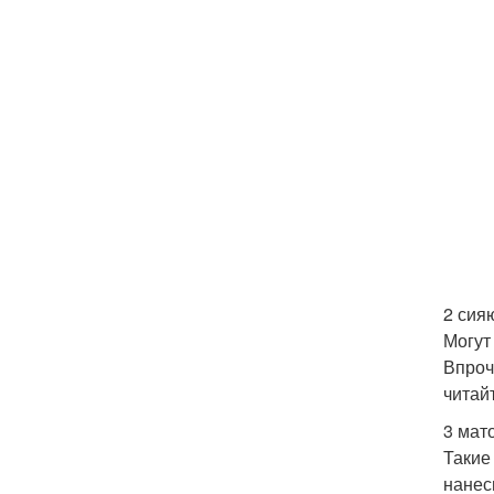
2 сия
Могут
Впроч
читай
3 мат
Такие
нанес