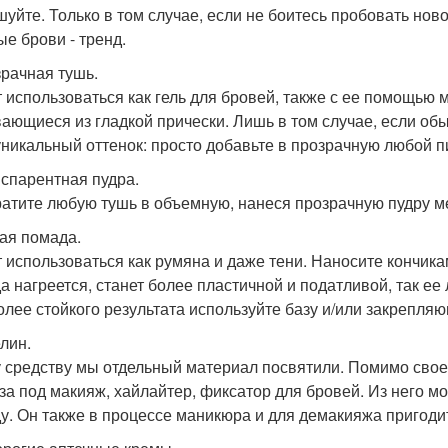
шуйте. Только в том случае, если не боитесь пробовать нов
ые брови - тренд.
зрачная тушь.
 использоваться как гель для бровей, также с ее помощью 
ающиеся из гладкой прически. Лишь в том случае, если обы
уникальный оттенок: просто добавьте в прозрачную любой п
нспарентная пудра.
атите любую тушь в объемную, нанеся прозрачную пудру м
ная помада.
 использоваться как румяна и даже тени. Наносите кончи
а нагреется, станет более пластичной и податливой, так е
олее стойкого результата используйте базу и/или закрепля
елин.
 средству мы отдельный материал посвятили. Помимо свое
аза под макияж, хайлайтер, фиксатор для бровей. Из него м
у. Он также в процессе маникюра и для демакияжа пригоди