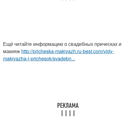
Ещё читайте информацию о свадебных прическах и
макияж
http://pricheska-makiyazh.ru-best.com/vidy-
makiyazha-i-prichesok/svadebn...