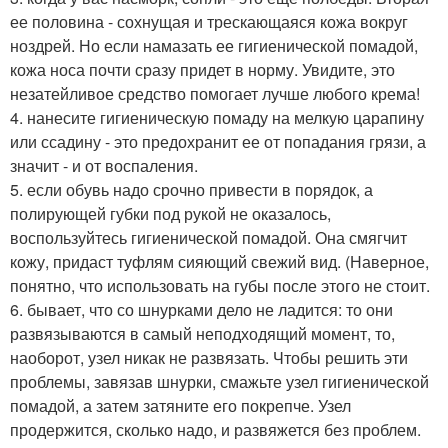
ее половина - сохнущая и трескающаяся кожа вокруг
ноздрей. Но если намазать ее гигиенической помадой,
кожа носа почти сразу придет в норму. Увидите, это
незатейливое средство помогает лучше любого крема!
4. нанесите гигиеническую помаду на мелкую царапину
или ссадину - это предохранит ее от попадания грязи, а
значит - и от воспаления.
5. если обувь надо срочно привести в порядок, а
полирующей губки под рукой не оказалось,
воспользуйтесь гигиенической помадой. Она смягчит
кожу, придаст туфлям сияющий свежий вид. (Наверное,
понятно, что использовать на губы после этого не стоит.
6. бывает, что со шнурками дело не ладится: то они
развязываются в самый неподходящий момент, то,
наоборот, узел никак не развязать. Чтобы решить эти
проблемы, завязав шнурки, смажьте узел гигиенической
помадой, а затем затяните его покрепче. Узел
продержится, сколько надо, и развяжется без проблем.