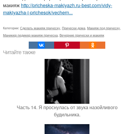
макияж
http://pricheska-makiyazh.ru-best.com/vidy-
makiyazha-i-prichesok/vechern...
Категории:
Сделать макияж прическу
,
Прически дома
,
Макияж под прическу
,
Маникюр педикюр макияж прическа
,
Вечерние прически и макияж
Читайте также
Часть 14. Я проснулась от звука назойливого
будильника.