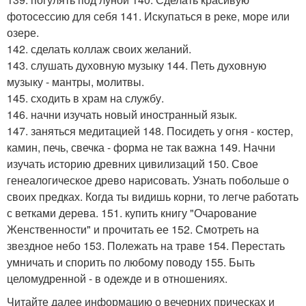
фотосессию для себя 141. Искупаться в реке, море или
озере.
142. сделать коллаж своих желаний.
143. слушать духовную музыку 144. Петь духовную
музыку - мантры, молитвы.
145. сходить в храм на службу.
146. начни изучать новый иностранный язык.
147. заняться медитацией 148. Посидеть у огня - костер,
камин, печь, свечка - форма не так важна 149. Начни
изучать историю древних цивилизаций 150. Свое
генеалогическое древо нарисовать. Узнать побольше о
своих предках. Когда ты видишь корни, то легче работать
с ветками дерева. 151. купить книгу "Очарование
Женственности" и прочитать ее 152. Смотреть на
звездное небо 153. Полежать на траве 154. Перестать
умничать и спорить по любому поводу 155. Быть
целомудренной - в одежде и в отношениях.
Читайте далее информацию о вечерних прическах и