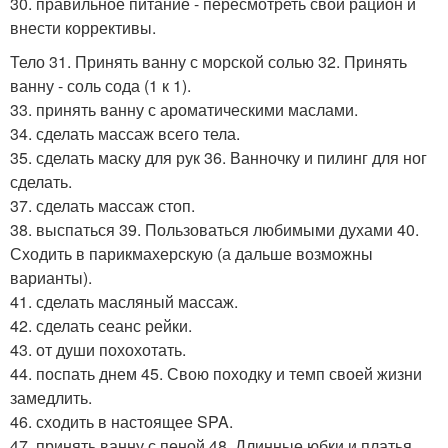
30. правильное питание - пересмотреть свой рацион и
внести коррективы.
Тело 31. Принять ванну с морской солью 32. Принять
ванну - соль сода (1 к 1).
33. принять ванну с ароматическими маслами.
34. сделать массаж всего тела.
35. сделать маску для рук 36. Ванночку и пилинг для ног
сделать.
37. сделать массаж стоп.
38. выспаться 39. Пользоваться любимыми духами 40.
Сходить в парикмахерскую (а дальше возможны
варианты).
41. сделать масляный массаж.
42. сделать сеанс рейки.
43. от души похохотать.
44. поспать днем 45. Свою походку и темп своей жизни
замедлить.
46. сходить в настоящее SPA.
47. принять ванну с пеной 48. Длинные юбки и платья