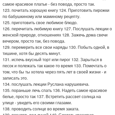
самое красивое платье - без повода, просто так.
123. почитать хорошую книгу 124. Приготовить пирожки
по бабушкиному или маминому рецепту.
125. приготовить свое любимое блюдо.
126. перечитать любимую книгу 127. Послушать лекции о
женской природе, отношениях 128. Зажечь дома свечи
вечером, просто так, без повода.
129. перемерить все свои наряды 130. Побыть одной, в
тишине, хотя бы десять минут.
131. испечь вкусный торт или пирог 132. Зарыться в
песок и полежать так какое-то время 133. Помечтать о
том, что бы ты хотела через пять лет в своей жизни - и
записать это.
134. послушать лекции Руслана нарушевича.
135. пораньше лечь спать 136. Надеть самое красивое
белье, просто так 137. Встретить рассвет солнца на
улице - увидеть его своими глазами.
138. проводить солнце во время заката.
139. погулять под луной 140. Сделать красивую