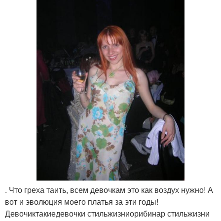
. Что греха таить, всем девочкам это как воздух нужно! А
вот и эволюция моего платья за эти годы!
Девочиктакиедевочки стильжизниорибинар стильжизни