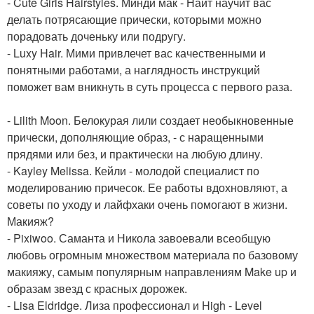
- Cute Girls Hairstyles. Минди мак - Найт научит вас
делать потрясающие прически, которыми можно
порадовать доченьку или подругу.
- Luxy Hair. Мими привлечет вас качественными и
понятными работами, а наглядность инструкций
поможет вам вникнуть в суть процесса с первого раза.
- Lilith Moon. Белокурая лили создает необыкновенные
прически, дополняющие образ, - с наращенными
прядями или без, и практически на любую длину.
- Kayley Melissa. Кейли - молодой специалист по
моделированию причесок. Ее работы вдохновляют, а
советы по уходу и лайфхаки очень помогают в жизни.
Макияж?
- Pixiwoo. Саманта и Никола завоевали всеобщую
любовь огромным множеством материала по базовому
макияжу, самым популярным направлениям Make up и
образам звезд с красных дорожек.
- Lisa Eldridge. Лиза профессионал и High - Level