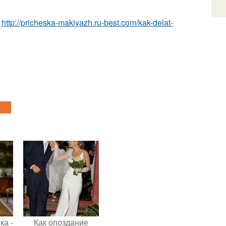
а
http://pricheska-makiyazh.ru-best.com/kak-delat-
ка -
Как опоздание