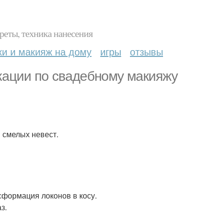
реты, техника нанесения
ки и макияж на дому
игры
отзывы
ации по свадебному макияжу
я смелых невест.
нсформация локонов в косу.
з.