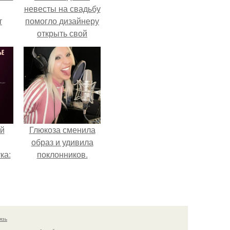
невесты на свадьбу
т
помогло дизайнеру
открыть свой
о и
бренд.
бои
й
Глюкоза сменила
образ и удивила
ка:
поклонников.
 не
ной
ящий
язь
кой