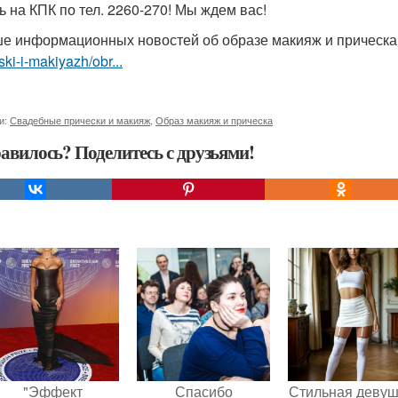
ь на КПК по тел. 2260-270! Мы ждем вас!
е информационных новостей об образе макияж и прическ
ski-i-makiyazh/obr...
и:
Свадебные прически и макияж
,
Образ макияж и прическа
авилось? Поделитесь с друзьями!
"Эффект
Спасибо
Стильная девуш