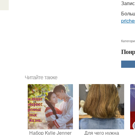
Запис
Больш
priche
Категори
Понр
Читайте также
Набор Kylie Jenner
Для чего нужна