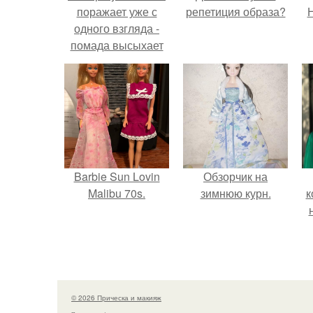
поражает уже с
репетиция образа?
Н
одного взгляда -
помада высыхает
всего за минуту и
сразу же
становится
матовой.
Barbie Sun Lovin
Обзорчик на
Malibu 70s.
зимнюю курн.
к
© 2026 Прическа и макияж