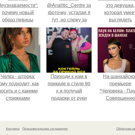
еузнаваемости":
@Analitic_Centre за
это девушка,
почему новый
фоточку, усталая я
которая умее
образ певицы
тут, но слежу за
выглядеть
вызвал споры о
лекцией о
привлекательн
гранях
неприличном в
элегантно в лю
возможного?
женской одежде
ситуации.
прошлых лет.
Челка - шторка:
Приходи к нам в
На шанхайско
ому подходит, как
прикиде в стиле 90
премьере
носить и с какими
х и получай
"Человека - Пау
стрижками
подарки от руки
Совершенно
сочетать.
вверх!
Новый День"
зендея выбрала
просто очеред
наряд, а насто
Контакты
Пользовательское соглашение
Обратная св
артефакт высо