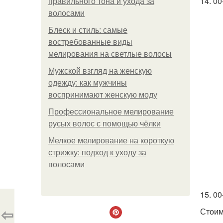
14. 00
правильного тона и ухода за
волосами
Блеск и стиль: самые
востребованные виды
мелирования на светлые волосы
Мужской взгляд на женскую
одежду: как мужчины
воспринимают женскую моду
Профессиональное мелирование
русых волос с помощью чёлки
Мелкое мелирование на короткую
стрижку: подход к уходу за
волосами
15. 0
⇦
Стоимо