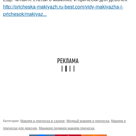
http://pricheska-makiyazh.ru-best.com/vidy-makiyazha-i-
prichesok/makiyaz...
Категории:
Макияж и прическа в салоне
,
Модный макияж и прическа
,
Макияж и
прически для девочек
,
Маникюр педикюр макияж прическа