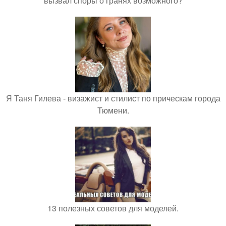
вызвал споры о гранях возможного?
Я Таня Гилева - визажист и стилист по прическам города
Тюмени.
13 полезных советов для моделей.