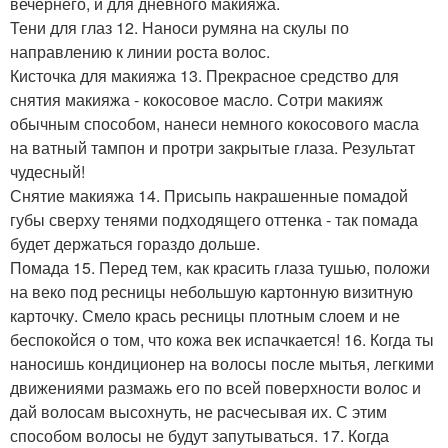
вечернего, и для дневного макияжа.
Тени для глаз 12. Наноси румяна на скулы по
направлению к линии роста волос.
Кисточка для макияжа 13. Прекрасное средство для
снятия макияжа - кокосовое масло. Сотри макияж
обычным способом, нанеси немного кокосового масла
на ватный тампон и протри закрытые глаза. Результат
чудесный!
Снятие макияжа 14. Присыпь накрашенные помадой
губы сверху тенями подходящего оттенка - так помада
будет держаться гораздо дольше.
Помада 15. Перед тем, как красить глаза тушью, положи
на веко под ресницы небольшую картонную визитную
карточку. Смело крась ресницы плотным слоем и не
беспокойся о том, что кожа век испачкается! 16. Когда ты
наносишь кондиционер на волосы после мытья, легкими
движениями размажь его по всей поверхности волос и
дай волосам высохнуть, не расчесывая их. С этим
способом волосы не будут запутываться. 17. Когда