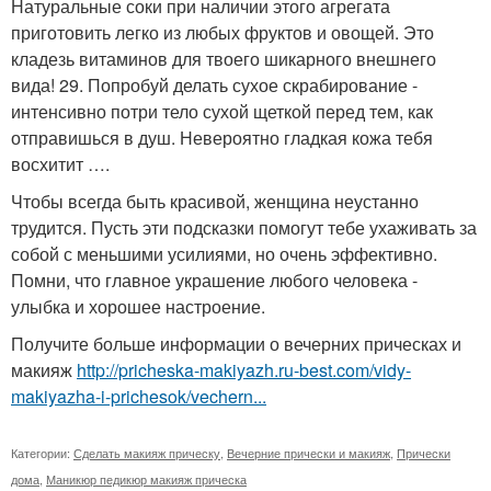
Натуральные соки при наличии этого агрегата
приготовить легко из любых фруктов и овощей. Это
кладезь витаминов для твоего шикарного внешнего
вида! 29. Попробуй делать сухое скрабирование -
интенсивно потри тело сухой щеткой перед тем, как
отправишься в душ. Невероятно гладкая кожа тебя
восхитит ….
Чтобы всегда быть красивой, женщина неустанно
трудится. Пусть эти подсказки помогут тебе ухаживать за
собой с меньшими усилиями, но очень эффективно.
Помни, что главное украшение любого человека -
улыбка и хорошее настроение.
Получите больше информации о вечерних прическах и
макияж
http://pricheska-makiyazh.ru-best.com/vidy-
makiyazha-i-prichesok/vechern...
Категории:
Сделать макияж прическу
,
Вечерние прически и макияж
,
Прически
дома
,
Маникюр педикюр макияж прическа