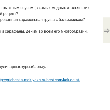
- томатным соусом (в самых модных итальянских
ый рецепт?
бированная карамельная груша с бальзамиком?
⇨
и и сарафаны, деним во всем его многообразии.
 кулинарныекурсыбарнаул.
ttp://pricheska-makiyazh.ru-best.com/kak-delat-