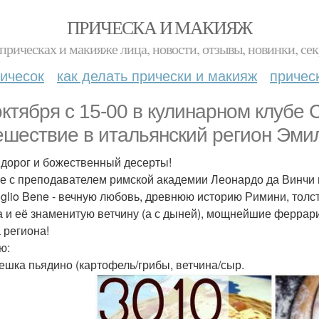
ПРИЧЕСКА И МАКИЯЖ
прическах и макияже лица, новости, отзывы, новинки, сек
ичесок
как делать прически и макияж
причес
октября с 15-00 в кулинарном клубе
ешествие в итальянский регион Эми
 дорог и божественный десерты!
е с преподавателем римской академии Леонардо да Винчи
oglio Bene - вечную любовь, древнюю историю Римини, тол
 и её знаменитую ветчину (а с дыней), мощнейшие феррари
 региона!
ю:
пешка пьядино (картофель/грибы, ветчина/сыр.