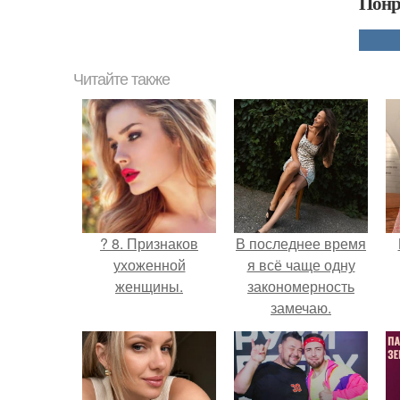
Понр
Читайте также
? 8. Признаков
В последнее время
ухоженной
я всё чаще одну
женщины.
закономерность
замечаю.