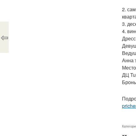
2. са
кварт
3. де
4. ви
⇦
Дресс
Девуш
Ведущ
Анна 
Место
ДЦ Tu
Бронь
Подро
priche
Категори