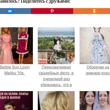
авилось? Поделитесь с друзьями!
Barbie Sun Lovin
Пересматривая
Обзорчик на
Malibu 70s.
свадебные фото, в
зимнюю курн
очередной раз
убеждаюсь, что в
подготовке нашей
свадьбы
участвовали
настоящие