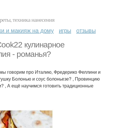
реты, техника нанесения
ки и макияж на дому
игры
отзывы
 Cook22 кулинарное
лия - романья?
 мы говорим про Италию, Фредерико Феллини и
стушку Болонью и соус болоньезе? , Провинцию
? , А ещё научимся готовить традиционные