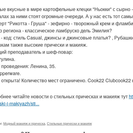
мые вкусные в мире картофельные клецки "Ньокки" с сырно 
алах за ними стоят огромные очереди. А у нас есть тот сам
серт "Рикотта - Груша" - зефирно - творожный крем и флам
но региона - классическое ламбруско дель Эмилия?
 - код: стиль Casual, джинсы и джинсовые платья? , Рубашк
кам также высокие прически и макияж.
ий преподаватель и шеф-повар:
тулина.
 проведения: Ленина, 35.
pperware.
 открыта! Количество мест ограничено. Cook22 Clubcook22
бнее читайте новости о стильных прическах и макияж тут
h
ski-i-makiyazh/sti...
и:
Модный макияж и прическа
,
Стильные прически и макияж