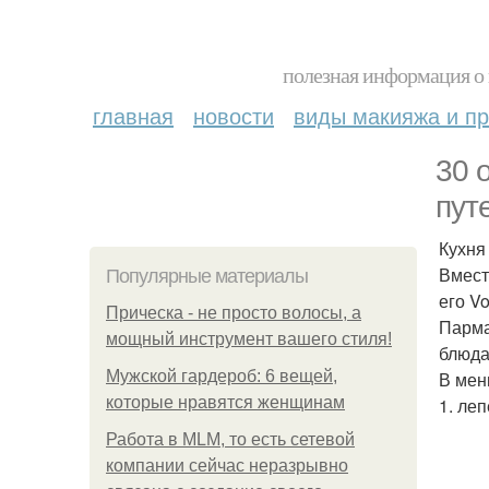
полезная информация о 
главная
новости
виды макияжа и пр
30 
пут
Кухня
Вмест
Популярные материалы
его V
Прическа - не просто волосы, а
Парма
мощный инструмент вашего стиля!
блюда
Мужской гардероб: 6 вещей,
В мен
которые нравятся женщинам
1. ле
Работа в MLM, то есть сетевой
компании сейчас неразрывно