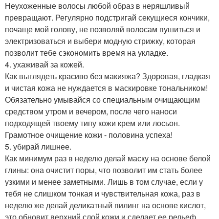
Неухоженные волосы любой образ в неряшливый
превращают. Регулярно подстригай секущиеся кончики,
почаще мой голову, не позволяй волосам пушиться и
электризоваться и выбери модную стрижку, которая
позволит тебе сэкономить время на укладке.
4. ухаживай за кожей.
Как выглядеть красиво без макияжа? Здоровая, гладкая
и чистая кожа не нуждается в маскировке тональником!
Обязательно умывайся со специальным очищающим
средством утром и вечером, после чего наноси
подходящей твоему типу кожи крем или лосьон.
Грамотное очищение кожи - половина успеха!
5. убирай лишнее.
Как минимум раз в неделю делай маску на основе белой
глины: она очистит поры, что позволит им стать более
узкими и менее заметными. Лишь в том случае, если у
тебя не слишком тонкая и чувствительная кожа, раз в
неделю же делай деликатный пилинг на основе кислот,
это обновит верхний слой кожи и сделает ее рельеф