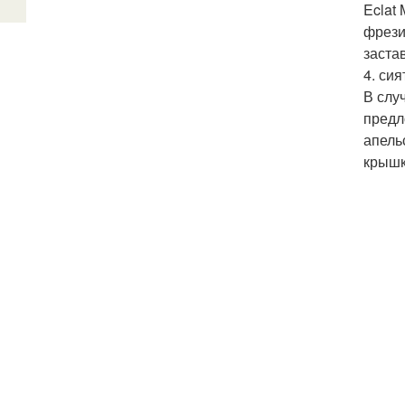
Eclat
фрези
заста
4. сия
В слу
предл
апель
крышк