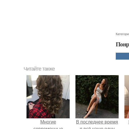
Категори
Понр
Читайте также
Многие
В последнее время
современные
я всё чаще одну