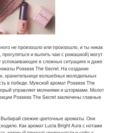
шного не произошло или произошло, и ты никак
 прогуляться и выпить чаю с ромашкой) могут
 успокаивающее в сложных ситуациях и даже
оматы Possess The Secret. На создание
нн, хранительнице волшебных молодильных
сть в победе. Мужской аромат Possess The
который управляет молниями и штормами. Молот
екции Possess The Secret заключены главные
? Выбирай свежие цветочные ароматы. Они
ходило. Как аромат Lucia Bright Aura с нотами
пах, который придает уверенности в себе и