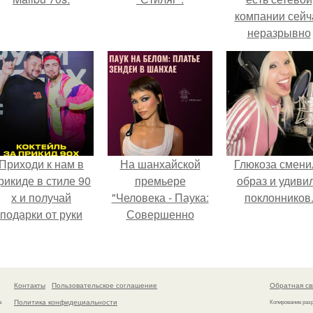
компании сейч
неразрывно
связана с созда
своего контент
своей страниц
соц сетях.
Приходи к нам в
На шанхайской
Глюкоза смени
рикиде в стиле 90
премьере
образ и удиви
х и получай
"Человека - Паука:
поклонников
подарки от руки
Совершенно
вверх!
Новый День"
зендея выбрала не
просто очередной
наряд, а настоящий
Контакты
Пользовательское соглашение
Обратная св
артефакт высокой
Политика конфидециальности
а
Копирование раз