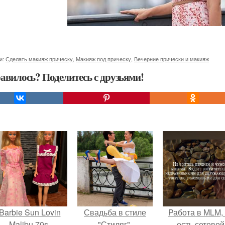
и:
Сделать макияж прическу
,
Макияж под прическу
,
Вечерние прически и макияж
авилось? Поделитесь с друзьями!
Barbie Sun Lovin
Свадьба в стиле
Работа в MLM, 
Malibu 70s.
"Стиляг".
есть сетевой