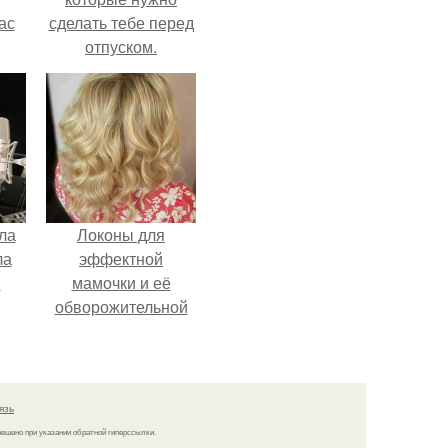
ас
сделать тебе перед
отпуском.
ние
а,
ы в
ла
Локоны для
ла
эффектной
.
мамочки и её
обворожительной
дочурки.
язь
решено при указании обратной гиперссылки.