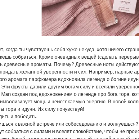
т, когда ты чувствуешь себя хуже некуда, хотя ничего стра
жешь собраться. Кроме очевидных вещей (сделать перерыв,
ь древесные ароматы. Почему? Древесные ноты действуют
 придать желанной уверенности и сил. Например, парные ар
ого аромата парфюмера вдохновила легенда о богине иду
. Эти фрукты дарили другим богам силу и вселяли уверенно
t Man создан под вдохновением о легенде про бога тора, 
символизирует мощь и неиссякаемую энергию. В новой колл
ты тора и идунн. Их силу почувствуй!
дить и победить.
ишься к важной встрече или собеседованию и волнуешься
ут собраться с силами и вселят спокойствие, чтобы не проис
удки, белой смородины и кедра - чистый, свежий и яркий за