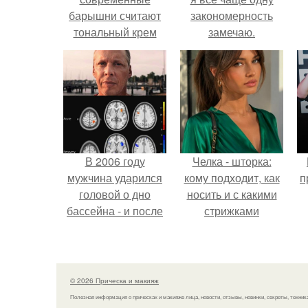
барышни считают
закономерность
тональный крем
замечаю.
настоящей
палочкой -
выручалочкой.
В 2006 году
Челка - шторка:
мужчина ударился
кому подходит, как
п
головой о дно
носить и с какими
бассейна - и после
стрижками
этого его жизнь
сочетать.
изменилась самым
странным образом.
© 2026 Прическа и макияж
Полезная информация о прическах и макияже лица, новости, отзывы, новинки, секреты, техник