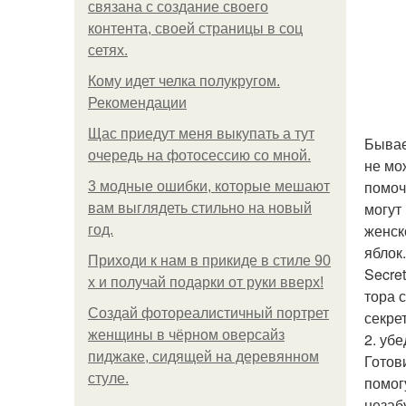
связана с создание своего
контента, своей страницы в соц
сетях.
Кому идет челка полукругом.
Рекомендации
Щас приедут меня выкупать а тут
Бывае
очередь на фотосессию со мной.
не мо
помоч
3 модные ошибки, которые мешают
могут
вам выглядеть стильно на новый
женск
год.
яблок
Приходи к нам в прикиде в стиле 90
Secre
х и получай подарки от руки вверх!
тора 
Создай фотореалистичный портрет
секре
женщины в чёрном оверсайз
2. убе
пиджаке, сидящей на деревянном
Готов
стуле.
помог
незаб