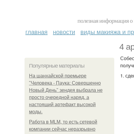
полезная информация о 
главная
новости
виды макияжа и пр
4 а
Собес
получ
Популярные материалы
1. сде
На шанхайской премьере
"Человека - Паука: Совершенно
Новый День" зендея выбрала не
просто очередной наряд, а
настоящий артефакт высокой
моды.
Работа в MLM, то есть сетевой
компании сейчас неразрывно