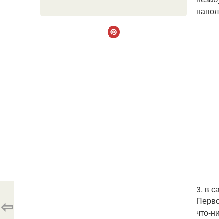
напол
3. в с
Перво
⇦
что-н