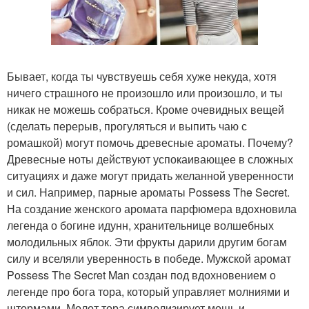
Бывает, когда ты чувствуешь себя хуже некуда, хотя
ничего страшного не произошло или произошло, и ты
никак не можешь собраться. Кроме очевидных вещей
(сделать перерыв, прогуляться и выпить чаю с
ромашкой) могут помочь древесные ароматы. Почему?
Древесные ноты действуют успокаивающее в сложных
ситуациях и даже могут придать желанной уверенности
и сил. Например, парные ароматы Possess The Secret.
На создание женского аромата парфюмера вдохновила
легенда о богине идунн, хранительнице волшебных
молодильных яблок. Эти фрукты дарили другим богам
силу и вселяли уверенность в победе. Мужской аромат
Possess The Secret Man создан под вдохновением о
легенде про бога тора, который управляет молниями и
штормами. Молот тора символизирует мощь и