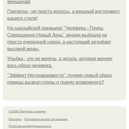
женщинам
Прическа - не просто волосы, а мощный инструмент
вашего стиля!
На шанхайской премьере "Человека - Паука:
Совершенно Новый День" зендея выбрала не
просто очередной наряд, а настоящий артефакт
высокой моды.
Улыбка - это не мелочь, а деталь, которая меняет
весь образ человека.
"Эффект Неузнаваемости": почему новый образ
певицы вызвал споры о гранях возможного?
© 2026 Прическа и макияж
Контакты
Пользовательское соглашение
Политика конфидециальности