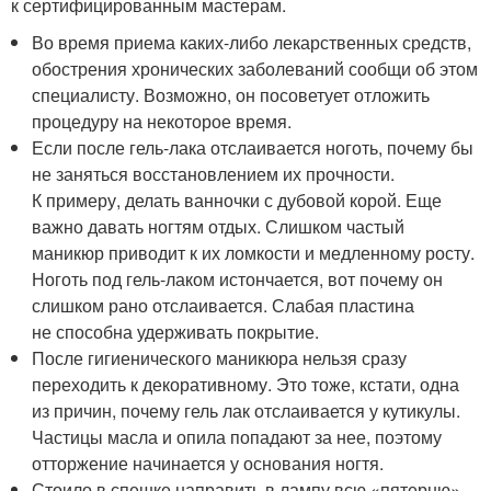
к сертифицированным мастерам.
Во время приема каких-либо лекарственных средств,
обострения хронических заболеваний сообщи об этом
специалисту. Возможно, он посоветует отложить
процедуру на некоторое время.
Если после гель-лака отслаивается ноготь, почему бы
не заняться восстановлением их прочности.
К примеру, делать ванночки с дубовой корой. Еще
важно давать ногтям отдых. Слишком частый
маникюр приводит к их ломкости и медленному росту.
Ноготь под гель-лаком истончается, вот почему он
слишком рано отслаивается. Слабая пластина
не способна удерживать покрытие.
После гигиенического маникюра нельзя сразу
переходить к декоративному. Это тоже, кстати, одна
из причин, почему гель лак отслаивается у кутикулы.
Частицы масла и опила попадают за нее, поэтому
отторжение начинается у основания ногтя.
Стоило в спешке направить в лампу всю «пятерню»,