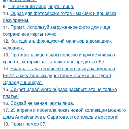
9.
"Не изменяй лицо, черты лица.
10.
Образ для фотосессии готов - макияж и причёска
безупречны.
11.
Промт. Используй загруженное фото для лица,
сохрани все черты точно.
12.
Как сделать французский маникюр в домашних
условиях.
13.
Протирать лицо льдом полезно и другие мифы о
красоте, которые заставляют нас вредить себе.
14.
Рианна стала героиней нового выпуска журнала
Ee72, а креативным директором съемки выступил
Эдвард эннинфул.
15.
Секрет идеального образа раскрыт: это не только
платье!
16.
Создай не меняя черты лица.
17.
25 апреля я посетила показ новой коллекции модного
дома Annaivanova в Саратове, я осталась в восторге!
18.
Промт номер 37.