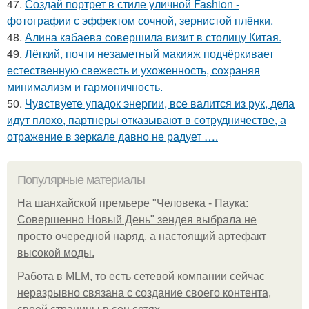
47.
Создай портрет в стиле уличной Fashion -
фотографии с эффектом сочной, зернистой плёнки.
48.
Алина кабаева совершила визит в столицу Китая.
49.
Лёгкий, почти незаметный макияж подчёркивает
естественную свежесть и ухоженность, сохраняя
минимализм и гармоничность.
50.
Чувствуете упадок энергии, все валится из рук, дела
идут плохо, партнеры отказывают в сотрудничестве, а
отражение в зеркале давно не радует ….
Популярные материалы
На шанхайской премьере "Человека - Паука:
Совершенно Новый День" зендея выбрала не
просто очередной наряд, а настоящий артефакт
высокой моды.
Работа в MLM, то есть сетевой компании сейчас
неразрывно связана с создание своего контента,