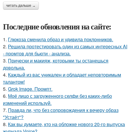
читать дальше →
Последние обновления на сайте:
1.
Глюкоза сменила образ и удивила поклонников.
2.
Решила протестировать один из самых интересных AI
- промтов для бьюти - анализа.
3.
Прически и макияж, которыми ты останешься
довольна.
4.
Каждый из вас уникален и обладает неповторимым
талантом!
5.
Grok Image. Промпт.
6.
Моё лицо с загруженного селфи без каких-либо
изменений используй.
7.
Правда ли, что без сопровождения к вечеру образ
"Устаёт"?
8.
Как вы думаете, кто на обложке нового 20-го выпуска
журнала Voice?