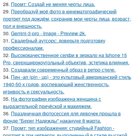
28.
Промт: Создай не меняя черты лица.
29.
Преобразуй моё фото в кинематографический
портрет под дождём, сохранив мои черты лица, возраст,
пол и внешность.
30.
Gemini-3-pro - Image - Preview-2k.
31.
Свадебный аутсорс: доверьте подготовку
профессионалам.
32.
Высококачественное селфи в зеркало на Iphone 15
Pro, сверхширокоугольный объектив, эстетика влияния.
33.
Создавали современный образ в ретро стиле.
34.
Пин -ап (pin - up) - это культовый американский стиль
1940-50-х годов, воспевающий женственность,
игривость и сексуальность.
35.
На фотографии изображена женщина с
выразительной причёской и макияжем.
36.
Праздничная фотосессия для девочек прошла в
фонде "Берег Надежды" накануне 8 марта.
37.
Промт: тип изображения: студийный Fashion -
портрет в три четверти, выполненный в стиле высокой