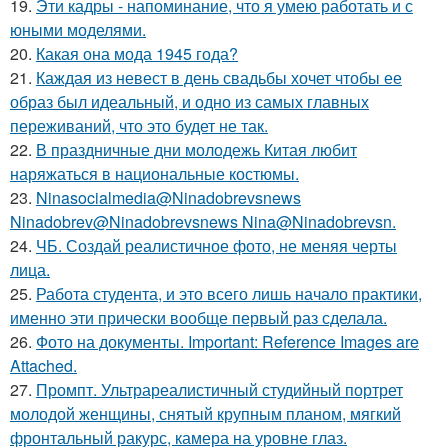
19.
Эти кадры - напоминание, что я умею работать и с
юными моделями.
20.
Какая она мода 1945 года?
21.
Каждая из невест в день свадьбы хочет чтобы ее
образ был идеальный, и одно из самых главных
переживаний, что это будет не так.
22.
В праздничные дни молодежь Китая любит
наряжаться в национальные костюмы.
23.
Ninasocialmedia@Ninadobrevsnews
Ninadobrev@Ninadobrevsnews Nina@Ninadobrevsn.
24.
ЧБ. Создай реалистичное фото, не меняя черты
лица.
25.
Работа студента, и это всего лишь начало практики,
именно эти прически вообще первый раз сделала.
26.
Фото на документы. Important: Reference Images are
Attached.
27.
Промпт. Ультрареалистичный студийный портрет
молодой женщины, снятый крупным планом, мягкий
фронтальный ракурс, камера на уровне глаз.