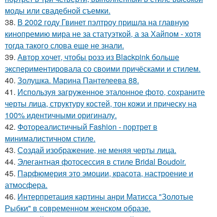
моды или свадебной съемки.
38.
В 2002 году Гвинет пэлтроу пришла на главную
кинопремию мира не за статуэткой, а за Хайпом - хотя
тогда такого слова еще не знали.
39.
Автор хочет, чтобы розэ из Blackpink больше
экспериментировала со своими причёсками и стилем.
40.
Золушка. Марина Пантелеева 88.
41.
Используя загруженное эталонное фото, сохраните
черты лица, структуру костей, тон кожи и прическу на
100% идентичными оригиналу.
42.
Фотореалистичный Fashion - портрет в
минималистичном стиле.
43.
Создай изображение, не меняя черты лица.
44.
Элегантная фотосессия в стиле Bridal Boudoir.
45.
Парфюмерия это эмоции, красота, настроение и
атмосфера.
46.
Интерпретация картины анри Матисса "Золотые
Рыбки" в современном женском образе.