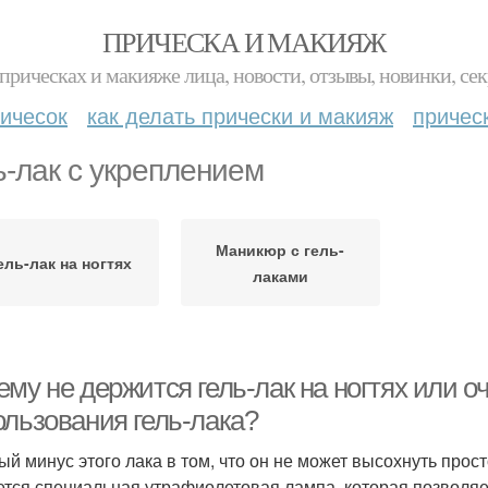
ПРИЧЕСКА И МАКИЯЖ
прическах и макияже лица, новости, отзывы, новинки, сек
ичесок
как делать прически и макияж
причес
ь-лак с укреплением
Маникюр с гель-
ель-лак на ногтях
лаками
му не держится гель-лак на ногтях или о
ользования гель-лака?
ый минус этого лака в том, что он не может высохнуть прост
ется специальная утрафиолетовая лампа, которая позволяе