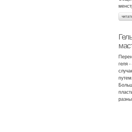
менст
читат
Гель
мас
Перен
геля 
случа
путем
Больш
пласт
разны