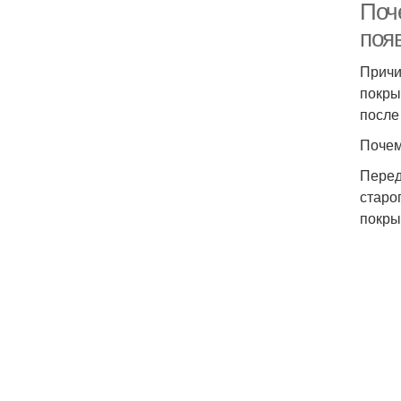
Поче
поя
Причи
покры
после
Почем
Перед
старо
покры