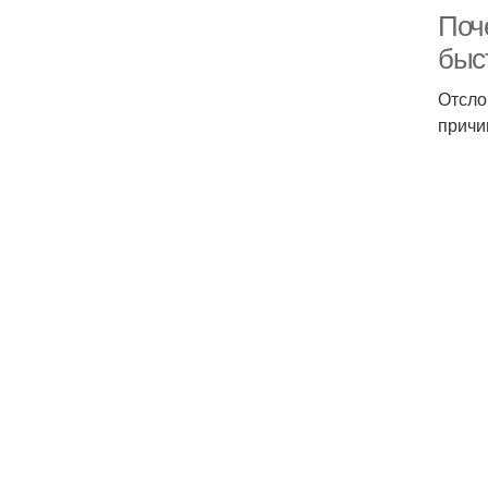
Поче
быс
Отсло
причи