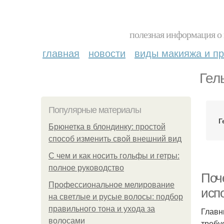
полезная информация о 
главная
новости
виды макияжа и пр
Гел
Популярные материалы
Г
Брюнетка в блондинку: простой
способ изменить свой внешний вид
С чем и как носить гольфы и гетры:
полное руководство
Поче
Профессиональное мелирование
исп
на светлые и русые волосы: подбор
правильного тона и ухода за
Главн
волосами
требу