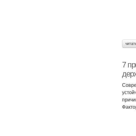
читат
7 пр
дер
Совре
устой
причи
Факто