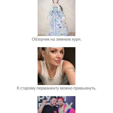
Обзорчик на зимнюю курн.
К старому перманенту можно привыкнуть.