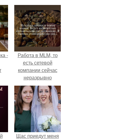
ка -
Работа в MLM, то
есть сетевой
т
компании сейчас
неразрывно
о и
связана с создание
бои
своего контента,
своей страницы в
соц сетях.
й
Щас приедут меня