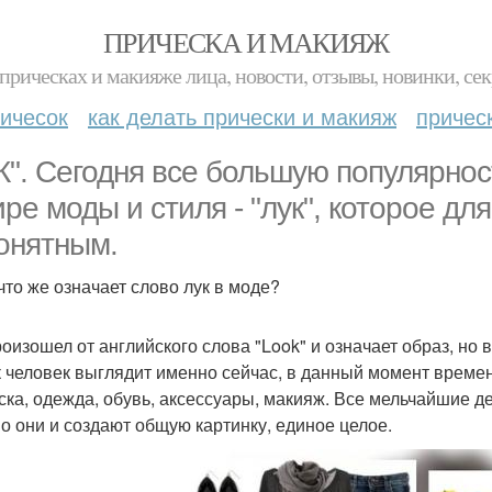
ПРИЧЕСКА И МАКИЯЖ
прическах и макияже лица, новости, отзывы, новинки, сек
ичесок
как делать прически и макияж
причес
К". Сегодня все большую популярнос
ире моды и стиля - "лук", которое дл
онятным.
 что же означает слово лук в моде?
роизошел от английского слова "Look" и означает образ, но 
ак человек выглядит именно сейчас, в данный момент времени
ска, одежда, обувь, аксессуары, макияж. Все мельчайшие 
о они и создают общую картинку, единое целое.