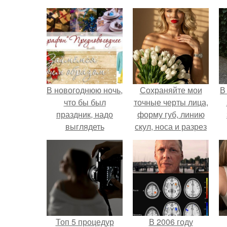
В новогоднюю ночь,
Сохраняйте мои
В
что бы был
точные черты лица,
праздник, надо
форму губ, линию
выглядеть
скул, носа и разрез
празднично!
глаз.
Топ 5 процедур
В 2006 году