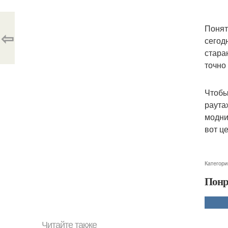
Понят
⇦
сегод
стара
точно
Чтобы
раута
модни
вот ц
Категори
Понр
Читайте также