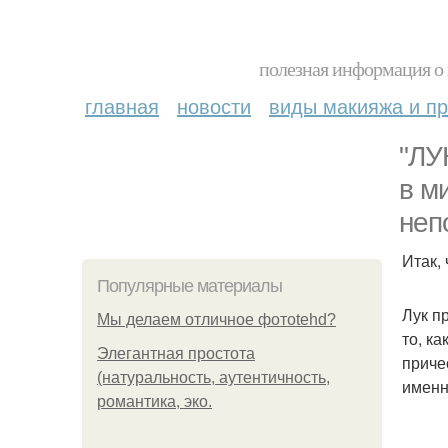
полезная информация о 
главная
новости
виды макияжа и пр
"ЛУ
в м
неп
Итак,
Популярные материалы
Лук п
Мы делаем отличное фотоtehd?
то, к
Элегантная простота
приче
(натуральность, аутентичность,
именн
романтика, эко.