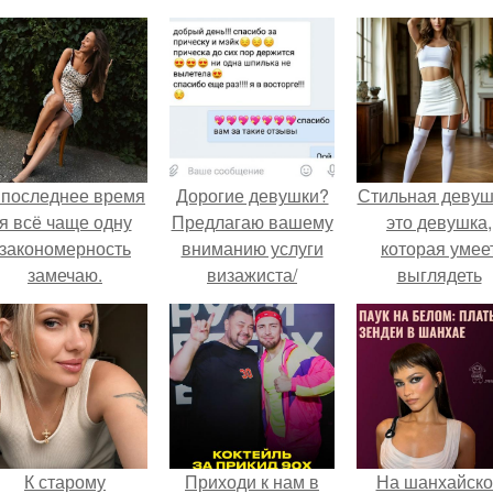
 последнее время
Дорогие девушки?
Стильная девуш
я всё чаще одну
Предлагаю вашему
это девушка,
закономерность
вниманию услуги
которая умее
замечаю.
визажиста/
выглядеть
парикмахера.
привлекательн
элегантно в лю
ситуации.
К старому
Приходи к нам в
На шанхайско