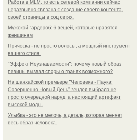
Работа в MLM, то есть сетевой компании сейчас
неразрывно связана с создание своего контента,
своей страницы в соц сетях.
Мужской гардероб: 6 вещей, которые нравятся
женщинам
Прическа - не просто волосы, а мощный инструмент
вашего стиля!
"Эффект Неузнаваемости": почему новый образ
певицы вызвал споры о гранях возможного?
На шанхайской премьере "Человека - Паука:
Совершенно Новый День" зендея выбрала не
просто очередной наряд, а настоящий артефакт
высокой моды.
Улыбка - это не мелочь, а деталь, которая меняет
весь образ человека.