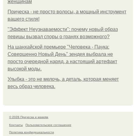
женщинам
Прическа - не просто волосы, а мощный инструмент
вашего стиля!
"Эффект Неузнаваемости": почему новый образ
певицы вызвал споры о гранях возможного?
На шанхайской премьере "Человека - Паука:
Совершенно Новый День" зендея выбрала не
просто очередной наряд, а настоящий артефакт
высокой моды.
Улыбка - это не мелочь, а деталь, которая меняет
весь образ человека.
© 2026 Прическа и макияж
Контакты
Пользовательское соглашение
Политика конфидециальности