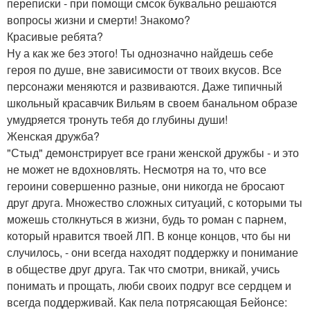
переписки - при помощи смсок буквально решаются
вопросы жизни и смерти! Знакомо?
Красивые ребята?
Ну а как же без этого! Ты однозначно найдешь себе
героя по душе, вне зависимости от твоих вкусов. Все
персонажи меняются и развиваются. Даже типичный
школьный красавчик Вильям в своем банальном образе
умудряется тронуть тебя до глубины души!
Женская дружба?
"Стыд" демонстрирует все грани женской дружбы - и это
не может не вдохновлять. Несмотря на то, что все
героини совершенно разные, они никогда не бросают
друг друга. Множество сложных ситуаций, с которыми ты
можешь столкнуться в жизни, будь то роман с парнем,
который нравится твоей ЛП. В конце концов, что бы ни
случилось, - они всегда находят поддержку и понимание
в обществе друг друга. Так что смотри, вникай, учись
понимать и прощать, люби своих подруг все сердцем и
всегда поддерживай. Как пела потрясающая Бейонсе: