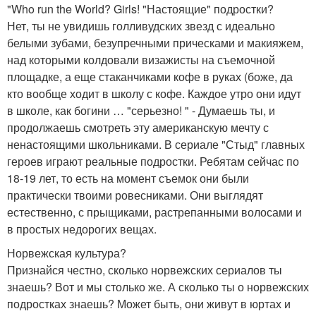
"Who run the World? Girls! "Настоящие" подростки?
Нет, ты не увидишь голливудских звезд с идеально
белыми зубами, безупречными прическами и макияжем,
над которыми колдовали визажисты на съемочной
площадке, а еще стаканчиками кофе в руках (боже, да
кто вообще ходит в школу с кофе. Каждое утро они идут
в школе, как богини … "серьезно! " - Думаешь ты, и
продолжаешь смотреть эту американскую мечту с
ненастоящими школьниками. В сериале "Стыд" главных
героев играют реальные подростки. Ребятам сейчас по
18-19 лет, то есть на момент съемок они были
практически твоими ровесниками. Они выглядят
естественно, с прыщиками, растрепанными волосами и
в простых недорогих вещах.
Норвежская культура?
Признайся честно, сколько норвежских сериалов ты
знаешь? Вот и мы столько же. А сколько ты о норвежских
подростках знаешь? Может быть, они живут в юртах и