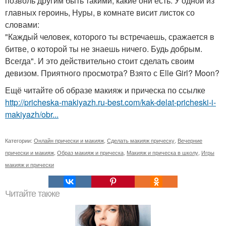
позволь другим быть такими, какие они есть. У одной из
главных героинь, Нуры, в комнате висит листок со
словами:
"Каждый человек, которого ты встречаешь, сражается в
битве, о которой ты не знаешь ничего. Будь добрым.
Всегда". И это действительно стоит сделать своим
девизом. Приятного просмотра? Взято с Elle Girl? Moon?
Ещё читайте об образе макияж и прическа по ссылке
http://pricheska-makiyazh.ru-best.com/kak-delat-pricheski-i-
makiyazh/obr...
Категории:
Онлайн прически и макияж
,
Сделать макияж прическу
,
Вечерние
прически и макияж
,
Образ макияж и прическа
,
Макияж и прическа в школу
,
Игры
макияж и прически
Читайте также