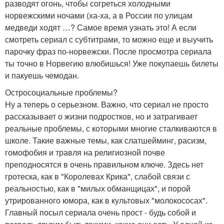
разводят огонь, чтобы согреться холодными
норвежскими ночами (ха-ха, а в России по улицам
медведи ходят …? Самое время узнать это! А если
смотреть сериал с субтитрами, то можно еще и выучить
парочку фраз по-норвежски. После просмотра сериала
ты точно в Норвегию влюбишься! Уже покупаешь билеты
и пакуешь чемодан.
Остросоциальные проблемы?
Ну а теперь о серьезном. Важно, что сериал не просто
рассказывает о жизни подростков, но и затрагивает
реальные проблемы, с которыми многие сталкиваются в
школе. Такие важные темы, как слатшейминг, расизм,
гомофобия и травля на религиозной почве
преподносятся в очень правильном ключе. Здесь нет
гротеска, как в "Королевах Крика", слабой связи с
реальностью, как в "милых обманщицах", и порой
утрированного юмора, как в культовых "молокососах".
Главный посыл сериала очень прост - будь собой и