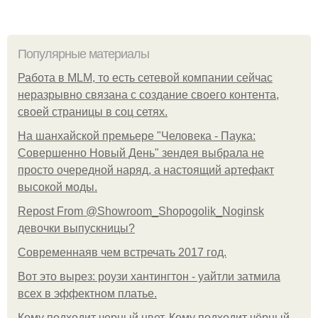
Популярные материалы
Работа в MLM, то есть сетевой компании сейчас
неразрывно связана с создание своего контента,
своей страницы в соц сетях.
На шанхайской премьере "Человека - Паука:
Совершенно Новый День" зендея выбрала не
просто очередной наряд, а настоящий артефакт
высокой моды.
Repost From @Showroom_Shopogolik_Noginsk
девочки выпускницы?
Современнаяв чем встречать 2017 год.
Вот это вырез: роузи хантингтон - уайтли затмила
всех в эффектном платьe.
Кому подходит черный цвет. Кому подходит чёрный