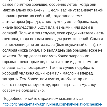
самое приятное зрелище, особенно летом, когда они
максимально обнажены … если вас не устраивает такой
вариант развития событий, тогда запасаемся
автозагаром (правда, с ним нужно уметь обращаться,
иначе последствия будут плачевными), или идем в
солярий. Только в том случае, если среди читателей есть
скептики, тогда вот вам пища для размышлений. Сама я
не поклонница ни автозагара (был неудачный опыт), ни
солярия (кожа сухая. Но выглядеть заморышем тоже не
хочется. Загар делает нас чуть более здоровыми,
скрывает некоторые недостатки кожи и даже помогает
справиться с прыщиками. Так что лучше подобрать
хороший увлажняющий крем или масло - и вперед,
загорать. Тем более, вам нужно, чтобы загар лишь
слегка тронул старую кожу, превращаться в мулатку
совсем не обязательно.
Подробнее читайте о красивом макияже глаз
http://pricheska-makiyazh.ru-best.com/kak-delat-pricheski-i-