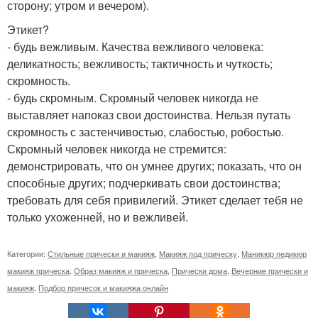
сторону; утром и вечером).
Этикет?
- будь вежливым. Качества вежливого человека:
деликатность; вежливость; тактичность и чуткость;
скромность.
- будь скромным. Скромный человек никогда не
выставляет напоказ свои достоинства. Нельзя путать
скромность с застенчивостью, слабостью, робостью.
Скромный человек никогда не стремится:
демонстрировать, что он умнее других; показать, что он
способные других; подчеркивать свои достоинства;
требовать для себя привилегий. Этикет сделает тебя не
только ухоженней, но и вежливей.
Категории:
Стильные прически и макияж
,
Макияж под прическу
,
Маникюр педикюр
макияж прическа
,
Образ макияж и прическа
,
Прически дома
,
Вечерние прически и
макияж
,
Подбор причесок и макияжа онлайн