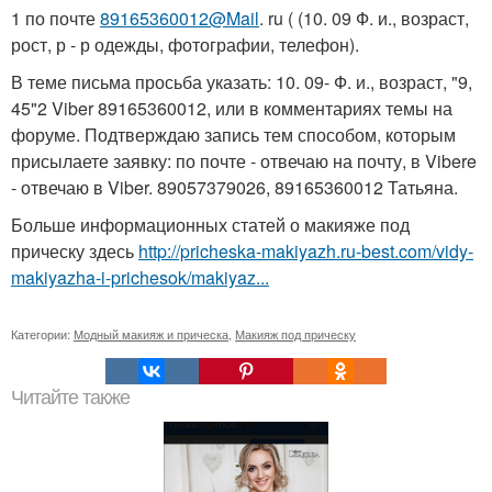
1 по почте
89165360012@Mail
. ru ( (10. 09 Ф. и., возраст,
рост, р - р одежды, фотографии, телефон).
В теме письма просьба указать: 10. 09- Ф. и., возраст, "9,
45"2 Viber 89165360012, или в комментариях темы на
форуме. Подтверждаю запись тем способом, которым
присылаете заявку: по почте - отвечаю на почту, в Vibere
- отвечаю в Viber. 89057379026, 89165360012 Татьяна.
Больше информационных статей о макияже под
прическу здесь
http://pricheska-makiyazh.ru-best.com/vidy-
makiyazha-i-prichesok/makiyaz...
Категории:
Модный макияж и прическа
,
Макияж под прическу
Читайте также