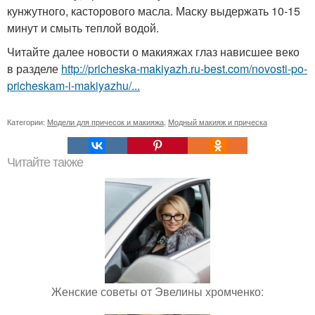
кунжутного, касторового масла. Маску выдержать 10-15
минут и смыть теплой водой.
Читайте далее новости о макияжах глаз нависшее веко
в разделе
http://pricheska-makiyazh.ru-best.com/novosti-po-
pricheskam-i-makiyazhu/...
Категории:
Модели для причесок и макияжа
,
Модный макияж и прическа
Читайте также
Женские советы от Эвелины хромченко: