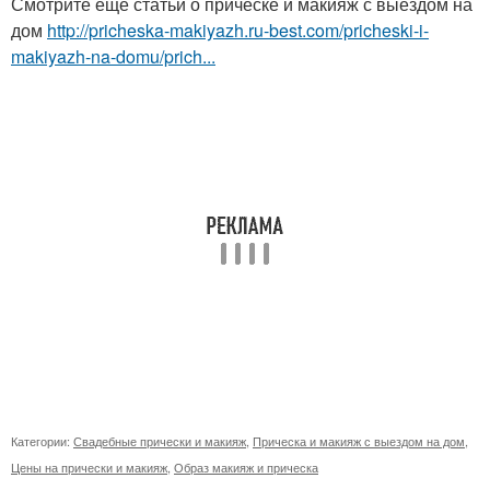
Смотрите ещё статьи о прическе и макияж с выездом на
дом
http://pricheska-makiyazh.ru-best.com/pricheski-i-
makiyazh-na-domu/prich...
Категории:
Свадебные прически и макияж
,
Прическа и макияж с выездом на дом
,
Цены на прически и макияж
,
Образ макияж и прическа