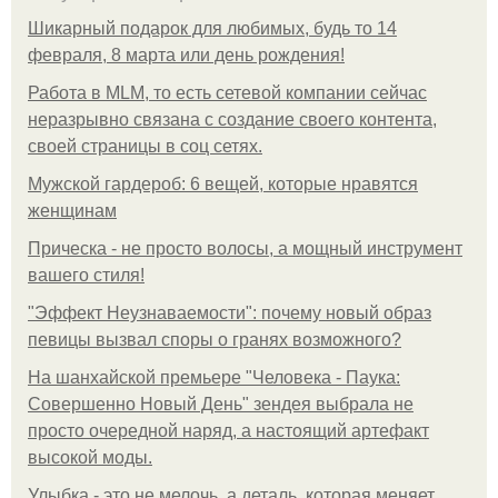
Шикарный подарок для любимых, будь то 14
февраля, 8 марта или день рождения!
Работа в MLM, то есть сетевой компании сейчас
неразрывно связана с создание своего контента,
своей страницы в соц сетях.
Мужской гардероб: 6 вещей, которые нравятся
женщинам
Прическа - не просто волосы, а мощный инструмент
вашего стиля!
"Эффект Неузнаваемости": почему новый образ
певицы вызвал споры о гранях возможного?
На шанхайской премьере "Человека - Паука:
Совершенно Новый День" зендея выбрала не
просто очередной наряд, а настоящий артефакт
высокой моды.
Улыбка - это не мелочь, а деталь, которая меняет