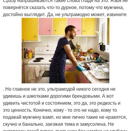
Сразу напрашиваются такие слова гладя на это. Язык не
повернётся сказать что-то дурное, потому что мужчина,
достойно выглядит. Да, не ультрамодно может, извините
. Но главное не это, ультрамодой никого сегодня не
удивишь и шмотками дорогими брендовыми. А вот
удивить чистотой и состоянием, это да, это редкость и
это ценность. Конечно, кому - то это не надо, кому то
подавай мужчину вамп, но мне лично такие не нравятся,
скучно и банально, заезжая тема и замусолена. Не
интересен такой типаж, пустышки без намёка на глубину,