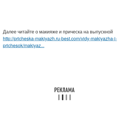
Далее читайте о макияже и прическа на выпускной
http://pricheska-makiyazh.ru-best.com/vidy-makiyazha-i-
prichesok/makiyaz...