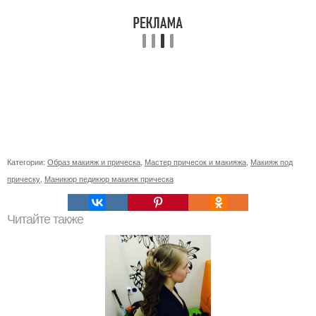
Категории:
Образ макияж и прическа
,
Мастер причесок и макияжа
,
Макияж под
прическу
,
Маникюр педикюр макияж прическа
Читайте также