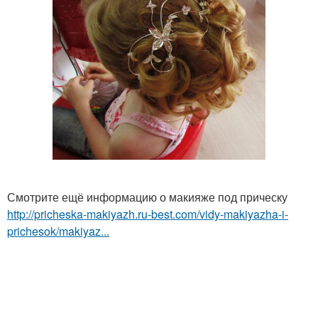
Смотрите ещё информацию о макияже под прическу
http://pricheska-makiyazh.ru-best.com/vidy-makiyazha-i-
prichesok/makiyaz...