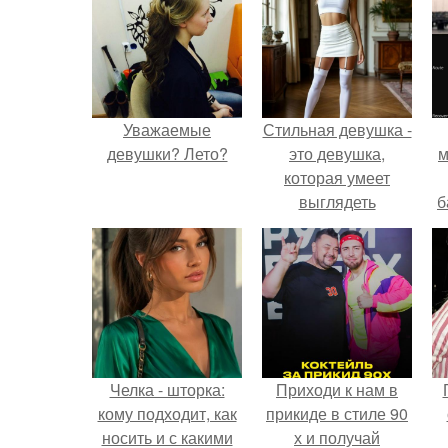
Уважаемые
Стильная девушка -
девушки? Лето?
это девушка,
м
которая умеет
выглядеть
б
привлекательно и
элегантно в любои
и
ситуации.
с
Челка - шторка:
Приходи к нам в
кому подходит, как
прикиде в стиле 90
носить и с какими
х и получай