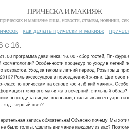
ПРИЧЕСКА И МАКИЯЖ
прическах и макияже лица, новости, отзывы, новинки, сек
ичесок
как делать прически и макияж
причес
6 с 16.
21. 00 программа девичника: 16. 00 - сбор гостей, Пп- фурш
й косметологии? Особенности процедур по уходу в летний 
го возрастов. Уход за телом в летний период. Розыгрыш приз
- 2016? Роль аксессуаров в повседневной жизни. Цветовое т
р-класс по прическам на основе кос и лёгкий макияж. Особ
формация пляжного макияжа в вечерний, стильный образ? Р
тики по уходу за лицом, волосами, стильных аксессуаров и
- код - черный цвет?
арительная запись обязательна! Объясню почему! Мы хоти
 не было толпы, уделить внимание каждому из вас? Поэтому