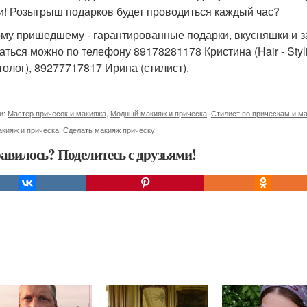
и! Розыгрыш подарков будет проводиться каждый час?
му пришедшему - гарантированные подарки, вкусняшки и 
аться можно по телефону 89178281178 Кристина (Hair - Styli
толог), 89277717817 Ирина (стилист).
и:
Мастер причесок и макияжа
,
Модный макияж и прическа
,
Стилист по прическам и м
кияж и прическа
,
Сделать макияж прическу
авилось? Поделитесь с друзьями!