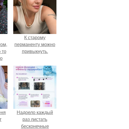
К старому
ом,
перманенту можно
 то
привыкнуть.
но
ь.
еня
Надоело каждый
т
раз листать
бесконечные