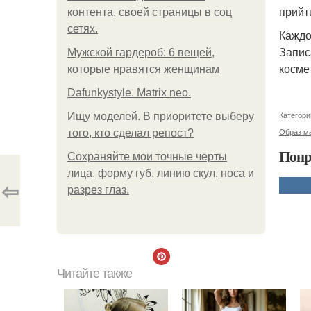
прийт
контента, своей страницы в соц
сетях.
Каждо
Запис
Мужской гардероб: 6 вещей,
косме
которые нравятся женщинам
Dafunkystyle. Matrix neo.
Категори
Ищу моделей. В приоритете выберу
Образ ма
того, кто сделал репост?
Понр
Сохраняйте мои точные черты
лица, форму губ, линию скул, носа и
⇦
разрез глаз.
Читайте также