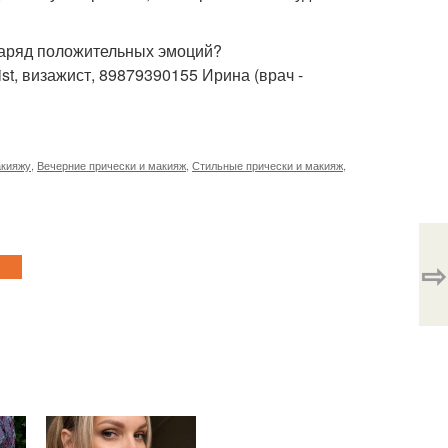
заряд положительных эмоций?
st, визажист, 89879390155 Ирина (врач -
акияжу
,
Вечерние прически и макияж
,
Стильные прически и макияж
,
⇨