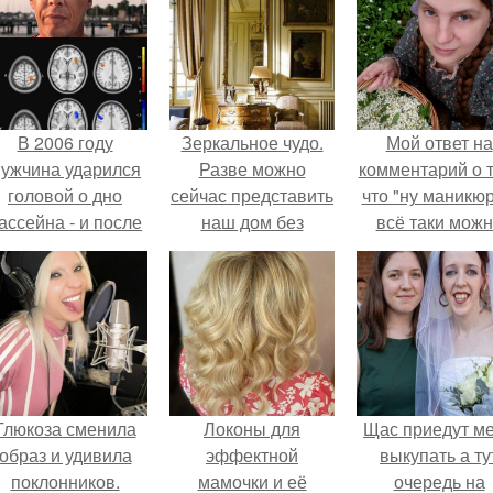
В 2006 году
Зеркальное чудо.
Мой ответ на
ужчина ударился
Разве можно
комментарий о т
головой о дно
сейчас представить
что "ну маникюр
ассейна - и после
наш дом без
всё таки мож
этого его жизнь
зеркал, да и
было бы сделат
зменилась самым
обойтись без них
транным образом.
представляется
совсем
невозможным.
Глюкоза сменила
Локоны для
Щас приедут м
образ и удивила
эффектной
выкупать а ту
поклонников.
мамочки и её
очередь на