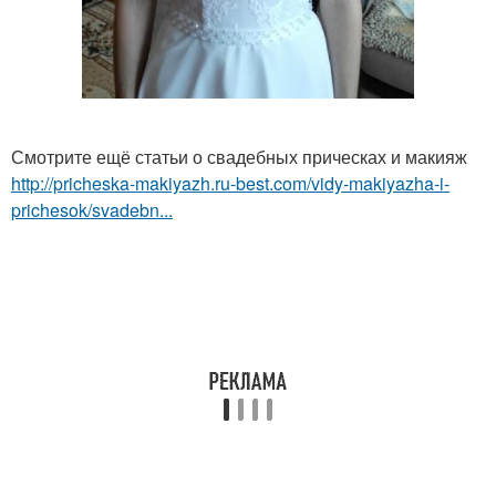
Смотрите ещё статьи о свадебных прическах и макияж
http://pricheska-makiyazh.ru-best.com/vidy-makiyazha-i-
prichesok/svadebn...