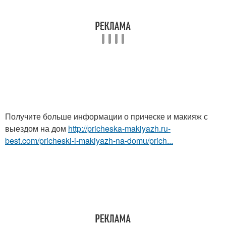
Получите больше информации о прическе и макияж с
выездом на дом
http://pricheska-makiyazh.ru-
best.com/pricheski-i-makiyazh-na-domu/prich...