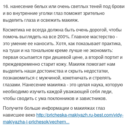
16. нанесение белых или очень светлых теней под брови
и во внутренние уголки глаз поможет зрительно
выделить глаза и освежить макияж.
Косметика не всегда должна быть очень дорогой, чтобы
помочь выглядеть на все 200%. Главное мастерство -
это умение ее наносить. Хотя, как показывает практика,
на туши и на тональном креме лучше не экономить:
первая осыпается при дешевой цене, а второй портит и
преждевременно старит кожу. Макияж помогает нам
выделить наши достоинства и скрыть недостатки,
познакомиться с мужчиной, кокетничать и стрелять
глазами. Нанесение макияжа - это целая наука, которую
необходимо изучить каждой уважающей себя леди,
чтобы сводить с ума поклонников и завистников.
Получите больше информации о макияжах глаз
нависшее веко
http://pricheska-makiyazh.ru-best.com/vidy-
makiyazha-i-prichesok/vechern...