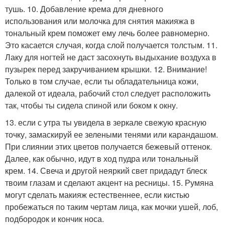
тушь. 10. Добавление крема для дневного
использования или молочка для снятия макияжа в
тональный крем поможет ему лечь более равномерно.
Это касается случая, когда слой получается толстым. 11.
Лаку для ногтей не даст засохнуть выдыхание воздуха в
пузырек перед закручиванием крышки. 12. Внимание!
Только в том случае, если ты обладательница кожи,
далекой от идеала, рабочий стол следует расположить
так, чтобы ты сидела спиной или боком к окну.
13. если с утра ты увидела в зеркале свежую красную
точку, замаскируй ее зелеными тенями или карандашом.
При слиянии этих цветов получается бежевый оттенок.
Далее, как обычно, идут в ход пудра или тональный
крем. 14. Свеча и другой неяркий свет придадут блеск
твоим глазам и сделают акцент на ресницы. 15. Румяна
могут сделать макияж естественнее, если кистью
пробежаться по таким чертам лица, как мочки ушей, лоб,
подбородок и кончик носа.