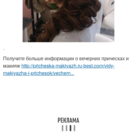
.
Получите больше информации о вечерних прическах и
макияж
http://pricheska-makiyazh.ru-best.com/vidy-
makiyazha-i-prichesok/vechern...