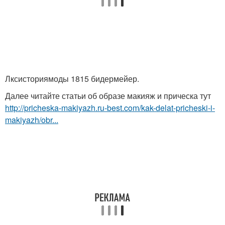
Лксисториямоды 1815 бидермейер.
Далее читайте статьи об образе макияж и прическа тут
http://pricheska-makiyazh.ru-best.com/kak-delat-pricheski-i-
makiyazh/obr...