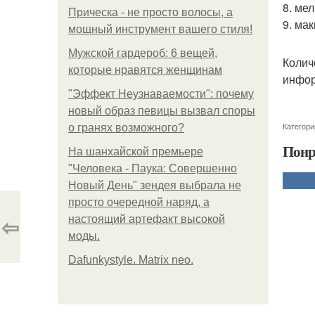
8. мел
Прическа - не просто волосы, а
9. ма
мощный инструмент вашего стиля!
Мужской гардероб: 6 вещей,
Колич
которые нравятся женщинам
инфор
"Эффект Неузнаваемости": почему
новый образ певицы вызвал споры
Категори
о гранях возможного?
Понр
На шанхайской премьере
"Человека - Паука: Совершенно
Новый День" зендея выбрала не
просто очередной наряд, а
⇦
настоящий артефакт высокой
моды.
Dafunkystyle. Matrix neo.