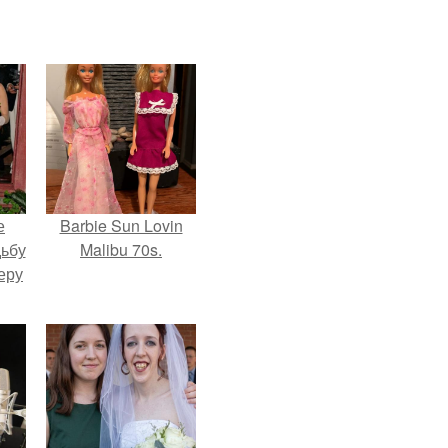
е
Barbie Sun Lovin
дьбу
Malibu 70s.
еру