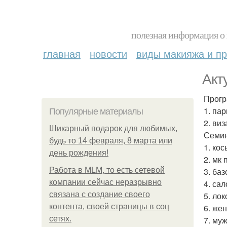
полезная информация о 
главная
новости
виды макияжа и пр
Акт
Прогр
1. па
Популярные материалы
2. виз
Шикарный подарок для любимых,
Семи
будь то 14 февраля, 8 марта или
1. кос
день рождения!
2. мк
Работа в MLM, то есть сетевой
3. ба
компании сейчас неразрывно
4. сал
связана с создание своего
5. лок
контента, своей страницы в соц
6. же
сетях.
7. му