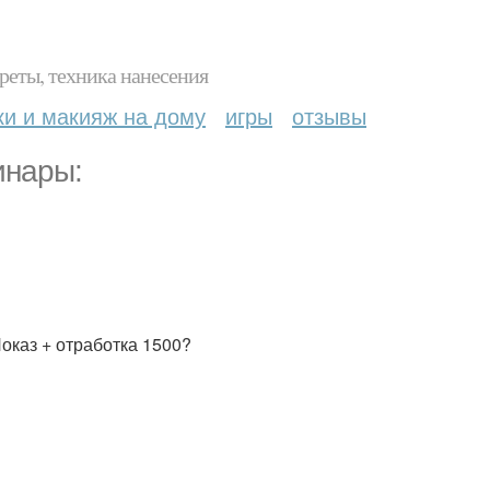
реты, техника нанесения
ки и макияж на дому
игры
отзывы
инары:
Показ + отработка 1500?