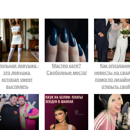
тильная девушка -
Мастер катя?
Как опоздани
это девушка,
Свободные места!
невесты на сва
которая умеет
помогло дизайн
выглядеть
открыть свой
привлекательно и
бренд.
легантно в любои
ситуации.