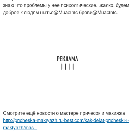
знаю что проблемы у нее психолгические. .жалко. будем
добрее к людям нытье@Muacinic брови@Muacinic.
Смотрите ещё новости о мастере причесок и макияжа
http://pricheska-makiyazh.ru-best.com/kak-delat-pricheski-i-
makiyazh/mas...