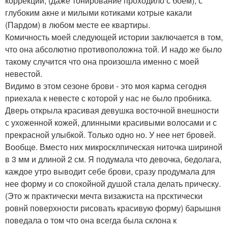
коррекции, (даже тонирование проходило с боем), с
глубоким акне и милыми котиками котрые какали
(Пардом) в любом месте ее квартиры.
Комичность моей следующей истории заключается в том,
что она абсолютно противоположна той. И надо же было
такому случится что она произошла именно с моей
невестой.
Видимо в этом сезоне брови - это моя карма сегодня
приехала к невесте с которой у нас не было пробника.
Дверь открыла красивая девушка восточной внешности
с ухоженной кожей, длинными красивыми волосами и с
прекрасной улыбкой. Только одно но. У нее нет бровей.
Вообще. Вместо них микросклпическая ниточка шириной
в 3 мм и длиной 2 см. Я подумала что девочка, бедолага,
каждое утро выводит себе брови, сразу продумала для
нее форму и со спокойной душой стала делать прическу.
(Это ж практически мечта визажиста на прсктически
ровнй поверхности рисовать красивую форму) барышня
поведала о том что она всегда была склона к