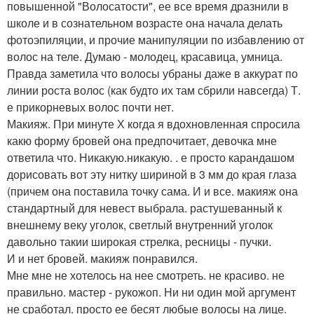
повышенной "Волосатости", ее все время дразнили в
школе и в сознательном возрасте она начала делать
фотоэпиляции, и прочие манипуляции по избавлению от
волос на теле. Думаю - молодец, красавица, умница.
Правда заметила что волосы убраны даже в аккурат по
линии роста волос (как будто их там сбрили навсегда) Т.
е прикорневых волос почти нет.
Макияж. При минуте Х когда я вдохновленная спросила
какю форму бровей она предпочитает, девочка мне
ответила что. Никакую.никакую. . е просто карандашом
дорисовать вот эту нитку шириной в 3 мм до края глаза
(причем она поставила точку сама. И и все. макияж она
стандартный для невест выбрала. растушеванный к
внешнему веку уголок, светлый внутренний уголок
давольно такии широкая стрелка, ресницы - пучки.
И и нет бровей. макияж понравился.
Мне мне не хотелось на нее смотреть. не красиво. не
правильно. мастер - рукожоп. Ни ни один мой аргумент
не сработал. просто ее бесят любые волосы на лице.