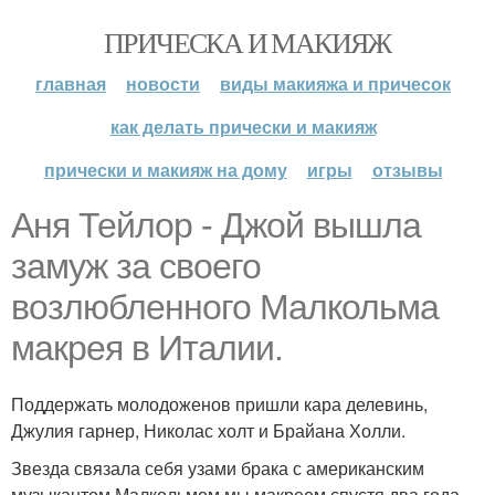
ПРИЧЕСКА И МАКИЯЖ
главная
новости
виды макияжа и причесок
как делать прически и макияж
прически и макияж на дому
игры
отзывы
Аня Тейлор - Джой вышла
замуж за своего
возлюбленного Малкольма
макрея в Италии.
Поддержать молодоженов пришли кара делевинь,
Джулия гарнер, Николас холт и Брайана Холли.
Звезда связала себя узами брака с американским
музыкантом Малкольмом мы макреем спустя два года