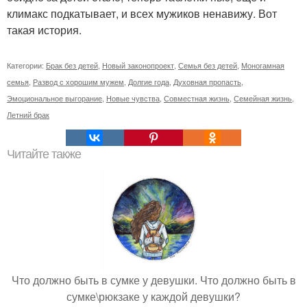
климакс подкатывает, и всех мужиков ненавижу. Вот
такая история.
Категории:
Брак без детей
,
Новый законопроект
,
Семья без детей
,
Моногамная
семья
,
Развод с хорошим мужем
,
Долгие года
,
Духовная пропасть
,
Эмоциональное выгорание
,
Новые чувства
,
Совместная жизнь
,
Семейная жизнь
,
Летний брак
Читайте также
Что должно быть в сумке у девушки. Что должно быть в
сумке\рюкзаке у каждой девушки?