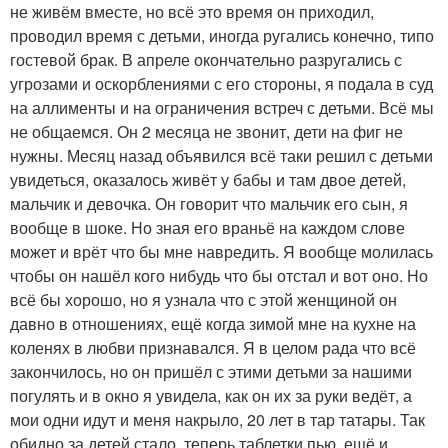
не живём вместе, но всё это время он приходил,
проводил время с детьми, иногда ругались конечно, типо
гостевой брак. В апреле окончательно разругались с
угрозами и оскорблениями с его стороны, я подала в суд
на аллименты и на ограничения встреч с детьми. Всё мы
не общаемся. Он 2 месяца не звонит, дети на фиг не
нужны. Месяц назад объявился всё таки решил с детьми
увидеться, оказалось живёт у бабы и там двое детей,
мальчик и девочка. Он говорит что мальчик его сын, я
вообще в шоке. Но зная его враньё на каждом слове
может и врёт что бы мне навредить. Я вообще молилась
чтобы он нашёл кого нибудь что бы отстал и вот оно. Но
всё бы хорошо, но я узнала что с этой женщиной он
давно в отношениях, ещё когда зимой мне на кухне на
коленях в любви признавался. Я в целом рада что всё
закончилось, но он пришёл с этими детьми за нашими
погулять и в окно я увидела, как он их за руки ведёт, а
мои одни идут и меня накрыло, 20 лет в тар татары. Так
обидно за детей стало, теперь таблетки пью, ещё и