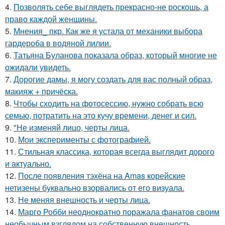
4.
Позволять себе выглядеть прекрасно-не роскошь, а
право каждой женщины.
5.
Мнения_ пкр. Как же я устала от механики выбора
гардероба в водяной лилии.
6.
Татьяна Буланова показала образ, который многие не
ожидали увидеть.
7.
Дорогие дамы, я могу создать для вас полный образ,
макияж + причёска.
8.
Чтобы сходить на фотосессию, нужно собрать всю
семью, потратить на это кучу времени, денег и сил.
9.
"Не изменяй лицо, черты лица.
10.
Мои эксперименты с фотографией.
11.
Стильная классика, которая всегда выглядит дорого
и актуально.
12.
После появления тэхёна на Amas корейские
нетизены буквально взорвались от его визуала.
13.
Не меняя внешность и черты лица.
14.
Марго Робби неоднократно поражала фанатов своим
необычным взглядом на собственную внешность.