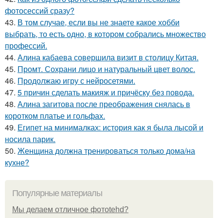
фотосессий сразу?
43.
В том случае, если вы не знаете какое хобби
выбрать, то есть одно, в котором собрались множество
профессий.
44.
Алина кабаева совершила визит в столицу Китая.
45.
Промт. Сохрани лицо и натуральный цвет волос.
46.
Продолжаю игру с нейросетями.
47.
5 причин сделать макияж и причёску без повода.
48.
Алина загитова после преображения снялась в
коротком платье и гольфах.
49.
Египет на минималках: история как я была лысой и
носила парик.
50.
Женщина должна тренироваться только дома/на
кухне?
Популярные материалы
Мы делаем отличное фотоtehd?