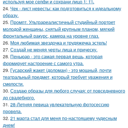
используя мое селфи и сохрани лицо 1: 1\\.
24.
Чек - лист невесты: как подготовиться к идеальному
образу.
25.
Промпт. Ультрареалистичный студийный портрет
молодой женщины, снятый крупным планом, мягкий
фронтальный ракурс, камера на уровне глаз.
26.
Моя любимая звездочка и трудяжечка эстель!
27.
Создай не меняя черты лица и прическу.
28.
Пеньюар - это самая первая вещь, которая
формирует настроение с самого утра.
29.
Гусарский жакет (доломан) - это мощный, почти
театральный предмет, который требует уважения и
смелости.
30.
Создаю образы для любого случая: от повседневного
до свадебного.
31.
28-Летняя певица увлекательную фотосессию
провела.
32.
21 марта стал для меня по-настоящему чудесным
днем!