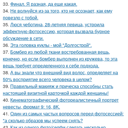
33.
Финал. Я разная, да еще какая.
34.
Не волнуйся из-за того, кто не осознает, как ему
повезло с тобой.
35.
Люся чеботина, 28-летняя певица, устроила
эффектную фотосессию, которая вызвала бурное
обсуждение в сети.
36.
Эта головка куклы - мой "Долгострой".
37.
Бомбер из любой ткани востребованная вещь,
конечно, но если бомбер выполнен из кружева, то эта
вещь требует определенного к себе подхода.
38.
А вы знали что внешний вид волос, определяет на
50% восприятие всего человека в целом?
39.
Правильный макияж и прическа способны стать
настоящей визитной карточкой каждой женщины!
40.
Кинематографический фотореалистичный портрет
невесты, формат 9: 16, 8K.
41.
Один из самых частых вопросов перед фотосессией:
"а сколько образов мы успеем снять?
42.
Как из одного фото/селфи сделать несколько