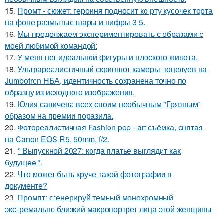
15.
Промт - сюжет: героиня подносит ко рту кусочек торта
на фоне размытые шары и цифры 3 5.
16.
Мы продолжаем экспериментировать с образами с
моей любимой командой:
17.
У меня нет идеальной фигуры и плоского живота.
18.
Ультрареалистичный скриншот камеры поцелуев на
Jumbotron НБА, идентичность сохранена точно по
образцу из исходного изображения.
19.
Юлия савичева всех своим необычным "Грязным"
образом на премии поразила.
20.
Фотореалистичная Fashion pop - art съёмка, снятая
на Canon EOS R5, 50mm, f/2.
21.
* Выпускной 2027: когда платье выглядит как
будущее *.
22.
Что может быть круче такой фотографии в
документе?
23.
Промпт: сгенерируй темный монохромный
экстремально близкий макропортрет лица этой женщины