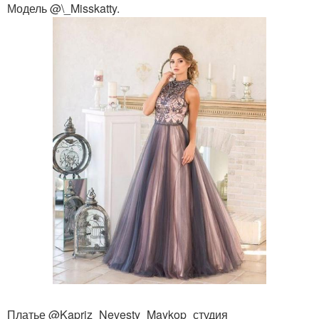
Модель @\_Misskatty.
Платье @Kapriz_Nevesty_Maykop_студия