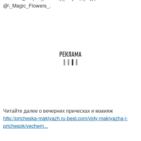
@\_Magic_Flowers_.
Читайте далее о вечерних прическах и макияж
http://pricheska-makiyazh.ru-best.com/vidy-makiyazha-i-
prichesok/vechern...