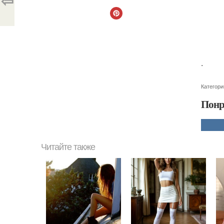
⇦
.
Категори
Понр
Читайте также