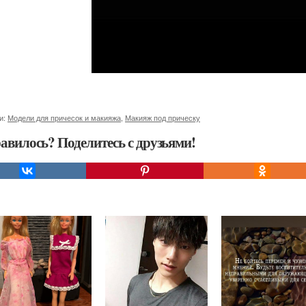
и:
Модели для причесок и макияжа
,
Макияж под прическу
авилось? Поделитесь с друзьями!