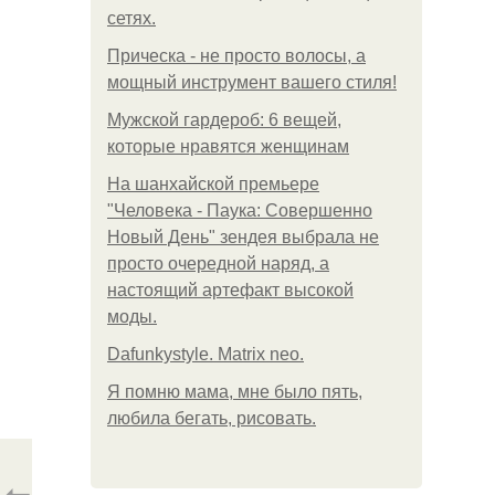
сетях.
Прическа - не просто волосы, а
мощный инструмент вашего стиля!
Мужской гардероб: 6 вещей,
которые нравятся женщинам
На шанхайской премьере
"Человека - Паука: Совершенно
Новый День" зендея выбрала не
просто очередной наряд, а
настоящий артефакт высокой
моды.
Dafunkystyle. Matrix neo.
Я помню мама, мне было пять,
любила бегать, рисовать.