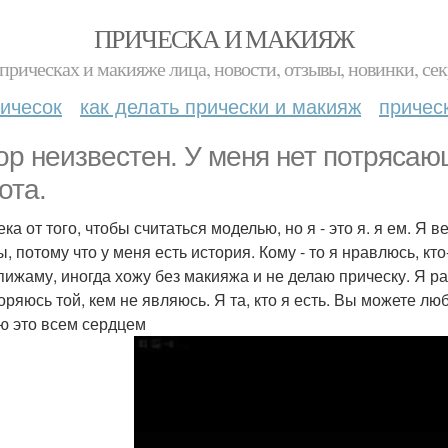
ПРИЧЕСКА И МАКИЯЖ
прическах и макияже лица, новости, отзывы, новинки, сек
ичесок
как делать прически и макияж
причес
ор неизвестен. У меня нет потряса
ота.
ка от того, чтобы считаться моделью, но я - это я. я ем. Я
, потому что у меня есть история. Кому - то я нравлюсь, кт
пижаму, иногда хожу без макияжа и не делаю прическу. Я р
оряюсь той, кем не являюсь. Я та, кто я есть. Вы можете лю
ю это всем сердцем