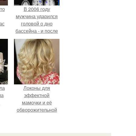
то
В 2006 году
мужчина ударился
ас
головой о дно
бассейна - и после
ние
этого его жизнь
а,
изменилась самым
ы в
странным образом.
ла
Локоны для
ла
эффектной
.
мамочки и её
обворожительной
дочурки.