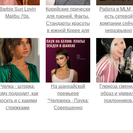
Barbie Sun Lovin
Корейские прически
Работа в MLM, 
Malibu 70s.
для парней. Факты.
есть сетевой
Стандарты красоты
компании сейч
в южной Корее для
неразрывно
парней?
связана с созда
своего контент
своей страниц
соц сетях.
Челка - шторка:
На шанхайской
Глюкоза смени
ому подходит, как
премьере
образ и удиви
носить и с какими
"Человека - Паука:
поклонников
стрижками
Совершенно
сочетать.
Новый День"
зендея выбрала не
просто очередной