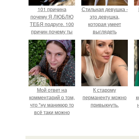
101 причина
Стильная девушка -
почему Я ЛЮБЛЮ
это девушка,
ТЕБЯ подруге. 100
которая умеет
причин почему ты
выглядеть
моя лучшая
привлекательно и
подруга.
элегантно в любои
ситуации.
Мой ответ на
К старому
комментарий о том,
перманенту можно
к
что "ну маникюр то
привыкнуть.
всё таки можно
было бы сделать.