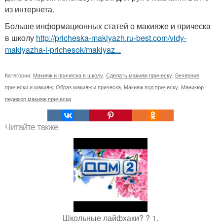
из интернета.
Больше информационных статей о макияже и прическа
в школу
http://pricheska-makiyazh.ru-best.com/vidy-
makiyazha-i-prichesok/makiyaz...
Категории:
Макияж и прическа в школу
,
Сделать макияж прическу
,
Вечерние
прически и макияж
,
Образ макияж и прическа
,
Макияж под прическу
,
Маникюр
педикюр макияж прическа
Читайте также
Школьные лайфхаки? ? 1.