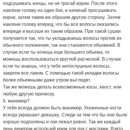
подсушивать концы, но не трогай корни. После этого
наклони голову на один бок, и начинай просушивать
корни, затем таким же образом другую сторону. Затем
наклони голову вперед, что бы все волосы оказались
впереди и высуши их таким образом. При такой сушки
получается так, что ты укладываешь волосы против их
обычного положения, так они становятся объемней. В
случае если ты хочешь еще большего объема, то
можешь воспользоваться круглой расческой. В случае
если ты знаешь, что у тебя непослушные волосы,
закрепи все лаком. С помощью такой укладки волосы
более объемными даже утром выглядят.
Так же можешь делать всевозможные косы, хвост, или
любую другую прическу.
5. маникюр?
У тебя всегда должен быть маникюр. Ухоженные ногти
всегда украшают девушку. Следи за тем что бы они были
хорошо подпилены и лак лежал ровно. Так же каждый
день вечером используй крем для рук с маслами. Взято