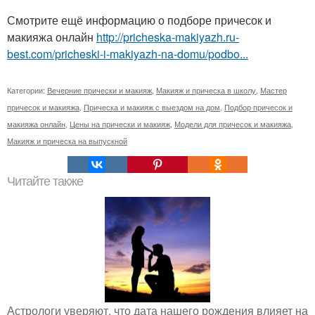
Смотрите ещё информацию о подборе причесок и
макияжа онлайн
http://pricheska-makiyazh.ru-
best.com/pricheski-i-makiyazh-na-domu/podbo...
Категории:
Вечерние прически и макияж
,
Макияж и прическа в школу
,
Мастер
причесок и макияжа
,
Прическа и макияж с выездом на дом
,
Подбор причесок и
макияжа онлайн
,
Цены на прически и макияж
,
Модели для причесок и макияжа
,
Макияж и прическа на выпускной
Читайте также
Астрологи уверяют, что дата нашего рождения влияет на