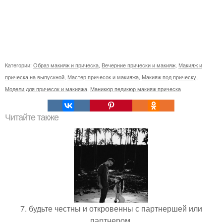
Категории:
Образ макияж и прическа
,
Вечерние прически и макияж
,
Макияж и
прическа на выпускной
,
Мастер причесок и макияжа
,
Макияж под прическу
,
Модели для причесок и макияжа
,
Маникюр педикюр макияж прическа
Читайте также
7. будьте честны и откровенны с партнершей или
партнером.