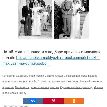
Читайте далее новости о подборе причесок и макияжа
онлайн
http://pricheska-makiyazh.ru-best.com/pricheski-i-
makiyazh-na-domu/podbo...
Категории:
Свадебные прически и макияж
,
Образ макияж и прическа
,
Подбор
причесок и макияжа онлайн
,
Стилист по прическам и макияжу
,
Модный макияж и
прическа
,
Маникюр педикюр макияж прическа
,
Сделать макияж прическу
,
Макияж
и прическа в школу
Читайте также