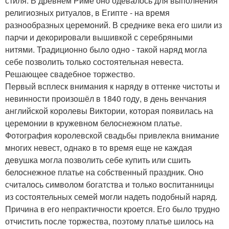
стиля. В древнем Риме оно одевалось для выполнения
религиозных ритуалов, в Египте - на время
разнообразных церемоний. В среднике века его шили из
парчи и декорировали вышивкой с серебряными
нитями. Традиционно было одно - такой наряд могла
себе позволить только состоятельная невеста.
Решающее свадебное торжество.
Первый всплеск внимания к наряду в оттенке чистоты и
невинности произошёл в 1840 году, в день венчания
английской королевы Виктории, которая появилась на
церемонии в кружевном белоснежном платье.
Фотография королевской свадьбы привлекла внимание
многих невест, однако в то время еще не каждая
девушка могла позволить себе купить или сшить
белоснежное платье на собственный праздник. Оно
считалось символом богатства и только воспитанницы
из состоятельных семей могли надеть подобный наряд.
Причина в его непрактичности кроется. Его было трудно
отчистить после торжества, поэтому платье шилось на