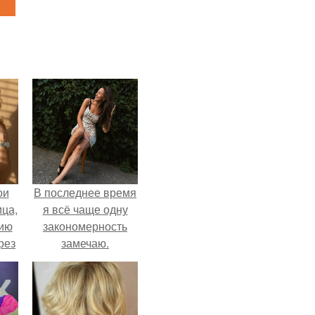
ои
В последнее время
ца,
я всё чаще одну
нию
закономерность
рез
замечаю.