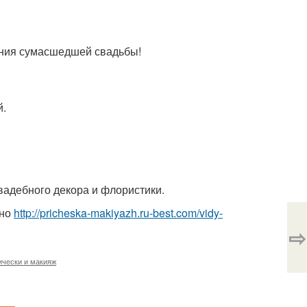
дения сумасшедшей свадьбы!
й.
свадебного декора и флористики.
тно
http://pricheska-makiyazh.ru-best.com/vidy-
⇨
ически и макияж