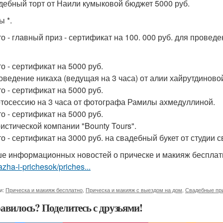
адебный торт от Наили кумыковой бюджет 5000 руб.
ы *.
то - главный приз - сертификат на 100. 000 руб. для прове
о - сертификат на 5000 руб.
оведение никаха (ведущая на 3 часа) от алии хайрутдиново
о - сертификат на 5000 руб.
тосессию на 3 часа от фотографа Рамилы ахмедуллиной.
о - сертификат на 5000 руб.
ристической компании "Bounty Tours".
то - сертификат на 3000 руб. на свадебный букет от студии 
е информационных новостей о прическе и макияж беспла
zha-i-prichesok/priches...
и:
Прическа и макияж бесплатно
,
Прическа и макияж с выездом на дом
,
Свадебные пр
авилось? Поделитесь с друзьями!