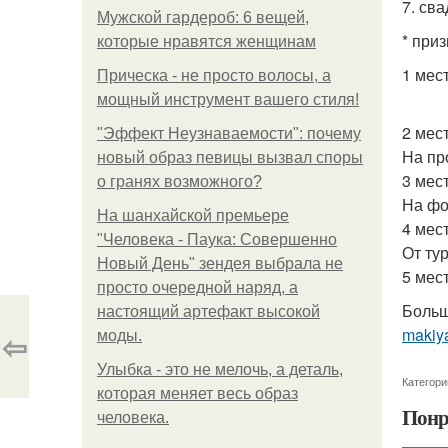
7. св
Мужской гардероб: 6 вещей,
* приз
которые нравятся женщинам
1 мес
Прическа - не просто волосы, а
мощный инструмент вашего стиля!
2 мест
"Эффект Неузнаваемости": почему
На пр
новый образ певицы вызвал споры
3 мест
о гранях возможного?
На фо
На шанхайской премьере
4 мест
"Человека - Паука: Совершенно
От ту
Новый День" зендея выбрала не
5 мес
просто очередной наряд, а
Больш
настоящий артефакт высокой
makiya
⇦
моды.
Улыбка - это не мелочь, а деталь,
Категори
которая меняет весь образ
Понр
человека.