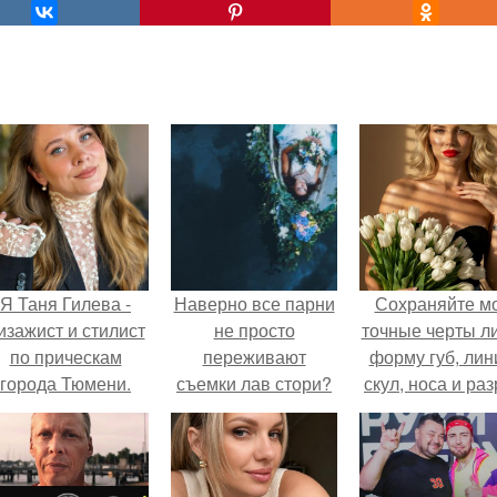
Я Таня Гилева -
Наверно все парни
Сохраняйте м
изажист и стилист
не просто
точные черты ли
по прическам
переживают
форму губ, ли
города Тюмени.
съемки лав стори?
скул, носа и раз
глаз.