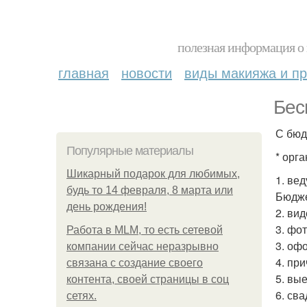
полезная информация о 
главная
новости
виды макияжа и пр
Бес
С бюд
Популярные материалы
* орг
Шикарный подарок для любимых,
1. ве
будь то 14 февраля, 8 марта или
Бюдже
день рождения!
2. ви
3. фо
Работа в MLM, то есть сетевой
3. оф
компании сейчас неразрывно
4. пр
связана с создание своего
5. вы
контента, своей страницы в соц
6. св
сетях.