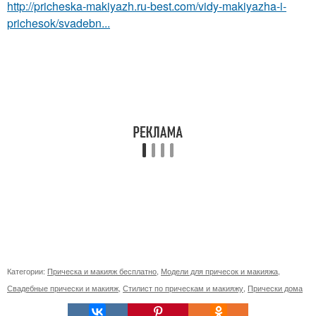
http://pricheska-makiyazh.ru-best.com/vidy-makiyazha-i-
prichesok/svadebn...
Категории:
Прическа и макияж бесплатно
,
Модели для причесок и макияжа
,
Свадебные прически и макияж
,
Стилист по прическам и макияжу
,
Прически дома